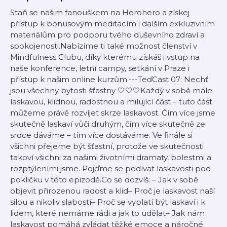
Staň se našim fanouškem na Herohero a získej
přístup k bonusovým meditacím i dalším exkluzivním
materiálům pro podporu tvého duševního zdraví a
spokojenosti.Nabízíme ti také možnost členství v
Mindfulness Clubu, díky kterému získáš i vstup na
naše konference, letní campy, setkání v Praze i
přístup k našim online kurzům.---TeďCast 07: Nechť
jsou všechny bytosti šťastny 🤍🤍🤍Každý v sobě mále
laskavou, klidnou, radostnou a milující část – tuto část
můžeme právě rozvíjet skrze laskavost. Čím více jsme
skutečně laskaví vůči druhým, čím více skutečně ze
srdce dáváme – tím více dostáváme. Ve finále si
všichni přejeme být šťastní, protože ve skutečnosti
takoví všichni za našimi životními dramaty, bolestmi a
rozptýleními jsme. Pojďme se podívat laskavosti pod
pokličku v této epizodě.Co se dozvíš: – Jak v sobě
objevit přirozenou radost a klid– Proč je laskavost naší
silou a nikoliv slabostí– Proč se vyplatí být laskaví i k
lidem, které nemáme rádi a jak to udělat– Jak nám
laskavost pomáhá zvládat těžké emoce a náročné