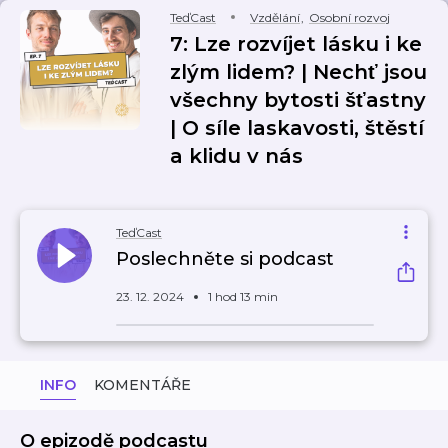
TeďCast
Vzdělání
,
Osobní rozvoj
7: Lze rozvíjet lásku i ke
zlým lidem? | Nechť jsou
všechny bytosti šťastny
| O síle laskavosti, štěstí
a klidu v nás
TeďCast
Poslechněte si podcast
23. 12. 2024
1 hod 13 min
INFO
KOMENTÁŘE
O epizodě podcastu