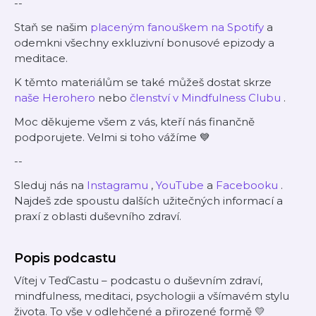
--
Staň se našim
⁠placeným fanouškem na Spotify⁠
a
odemkni všechny exkluzivní bonusové epizody a
meditace.
K těmto materiálům se také můžeš dostat skrze
⁠naše Herohero⁠
nebo
⁠členství v Mindfulness Clubu⁠
.
Moc děkujeme všem z vás, kteří nás finančně
podporujete. Velmi si toho vážíme 💙
--
Sleduj nás na
⁠⁠⁠Instagramu⁠⁠⁠
,
⁠⁠⁠YouTube⁠⁠⁠
a
⁠⁠⁠Facebooku⁠⁠⁠
.
Najdeš zde spoustu dalších užitečných informací a
praxí z oblasti duševního zdraví.
Popis podcastu
Vítej v TeďCastu – podcastu o duševním zdraví,
mindfulness, meditaci, psychologii a všímavém stylu
života. To vše v odlehčené a přirozené formě 💛