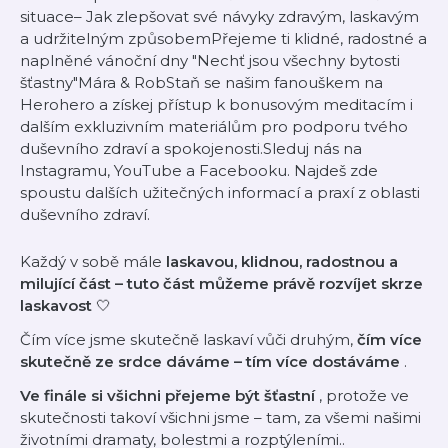
situace– Jak zlepšovat své návyky zdravým, laskavým
a udržitelným způsobemPřejeme ti klidné, radostné a
naplněné vánoční dny "Nechť jsou všechny bytosti
šťastny"Mára & RobStaň se našim fanouškem na
Herohero a získej přístup k bonusovým meditacím i
dalším exkluzivním materiálům pro podporu tvého
duševního zdraví a spokojenosti.Sleduj nás na
Instagramu, YouTube a Facebooku. Najdeš zde
spoustu dalších užitečných informací a praxí z oblasti
duševního zdraví.
Každý v sobě mále
laskavou, klidnou, radostnou a
milující část – tuto část můžeme právě rozvíjet skrze
laskavost
🤍
Čím více jsme skutečně laskaví vůči druhým,
čím více
skutečně ze srdce dáváme – tím více dostáváme
.
Ve finále si všichni přejeme být šťastní
, protože ve
skutečnosti takoví všichni jsme – tam, za všemi našimi
životními dramaty, bolestmi a rozptýleními..