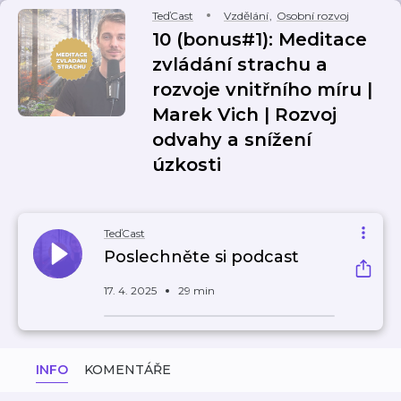
TeďCast
Vzdělání
,
Osobní rozvoj
10 (bonus#1): Meditace
zvládání strachu a
rozvoje vnitřního míru |
Marek Vich | Rozvoj
odvahy a snížení
úzkosti
TeďCast
Poslechněte si podcast
17. 4. 2025
29 min
INFO
KOMENTÁŘE