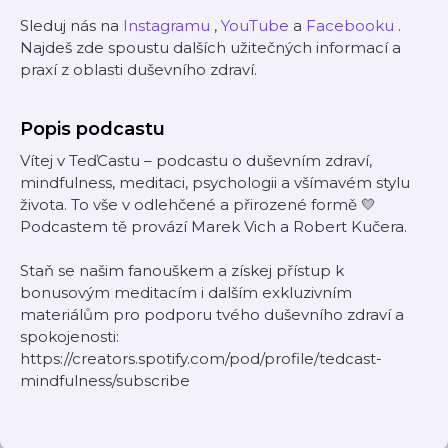
Sleduj nás na
⁠⁠⁠Instagramu⁠⁠⁠
,
⁠⁠⁠YouTube⁠⁠⁠
a
⁠⁠⁠Facebooku⁠⁠⁠
.
Najdeš zde spoustu dalších užitečných informací a
praxí z oblasti duševního zdraví.
Popis podcastu
Vítej v TeďCastu – podcastu o duševním zdraví,
mindfulness, meditaci, psychologii a všímavém stylu
života. To vše v odlehčené a přirozené formě 💛
Podcastem tě provází Marek Vich a Robert Kučera.
Staň se našim fanouškem a získej přístup k
bonusovým meditacím i dalším exkluzivním
materiálům pro podporu tvého duševního zdraví a
spokojenosti:
https://creators.spotify.com/pod/profile/tedcast-
mindfulness/subscribe