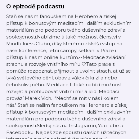
O epizodě podcastu
Staň se našim fanouškem na Herohero a získej
přístup k bonusovým meditacím i dalším exkluzivním
materiálům pro podporu tvého duševního zdraví a
spokojenosti.Nabízíme ti také možnost členství v
Mindfulness Clubu, díky kterému získáš i vstup na
naše konference, letní campy, setkání v Praze i
přístup k našim online kurzům.--Meditace zvládání
strachu a rozvoje vnitřního míru 🤍Tato praxe ti
pomůže rozpoznat, přijmout a uvolnit strach, ať už se
týká světového dění, obav z válek či krizí a nebo
čehokoliv jiného. Meditace ti také nabízí možnost
rozvíjet a prohlubovat vnitřní mír a klid. Meditací
provází Marek Vich. "Nechť se mít v nás i kolem
nás." Staň se našim fanouškem na Herohero a získej
přístup k bonusovým meditacím i dalším exkluzivním
materiálům pro podporu tvého duševního zdraví a
spokojenosti.Sleduj nás na Instagramu, YouTube a
Facebooku. Najdeš zde spoustu dalších užitečných