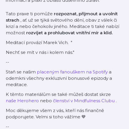
informací a praxí z oblasti duševního zdraví.
Tato praxe ti pomůže
rozpoznat, přijmout a uvolnit
strach
, ať už se týká světového dění, obav z válek či
krizí a nebo čehokoliv jiného. Meditace ti také nabízí
možnost
rozvíjet a prohlubovat vnitřní mír a klid.
Meditací provází Marek Vich. "
Nechť se mít v nás i kolem nás."
--
Staň se našim
⁠placeným fanouškem na Spotify⁠
a
odemkni všechny exkluzivní bonusové epizody a
meditace.
K těmto materiálům se také můžeš dostat skrze
⁠naše Herohero⁠
nebo
⁠členství v Mindfulness Clubu⁠
.
Moc děkujeme všem z vás, kteří nás finančně
podporujete. Velmi si toho vážíme 💙
--