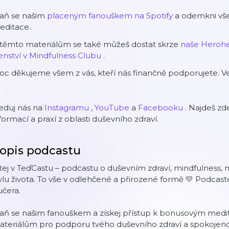
taň se našim
⁠placeným fanouškem na Spotify⁠
a odemkni vše
editace.
 těmto materiálům se také můžeš dostat skrze
⁠naše Herohe
lenství v Mindfulness Clubu⁠
.
c děkujeme všem z vás, kteří nás finančně podporujete. Ve
eduj nás na
⁠⁠⁠Instagramu⁠⁠⁠
,
⁠⁠⁠YouTube⁠⁠⁠
a
⁠⁠⁠Facebooku⁠⁠⁠
.
Najdeš zde
formací a praxí z oblasti duševního zdraví.
opis podcastu
tej v TeďCastu – podcastu o duševním zdraví, mindfulness, 
ylu života. To vše v odlehčené a přirozené formě 💛 Podcas
čera.
aň se našim fanouškem a získej přístup k bonusovým medit
teriálům pro podporu tvého duševního zdraví a spokojenos