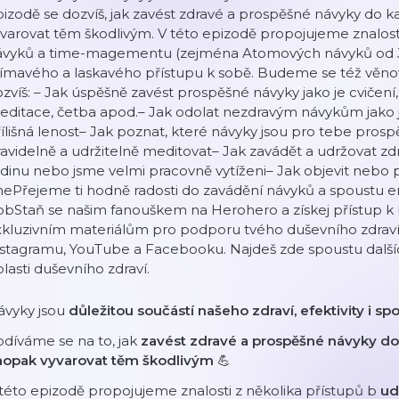
izodě se dozvíš, jak zavést zdravé a prospěšné návyky do 
varovat těm škodlivým. V této epizodě propojujeme znalost
ávyků a time-magementu (zejména Atomových návyků od 
šímavého a laskavého přístupu k sobě. Budeme se též věno
zvíš: – Jak úspěšně zavést prospěšné návyky jako je cvičení,
ditace, četba apod.– Jak odolat nezdravým návykům jako je
ílišná lenost– Jak poznat, které návyky jsou pro tebe prospě
avidelně a udržitelně meditovat– Jak zavádět a udržovat z
dinu nebo jsme velmi pracovně vytíženi– Jak objevit nebo po
ePřejeme ti hodně radosti do zavádění návyků a spoustu e
obStaň se našim fanouškem na Herohero a získej přístup k
kluzivním materiálům pro podporu tvého duševního zdraví 
stagramu, YouTube a Facebooku. Najdeš zde spoustu dalšíc
lasti duševního zdraví.
ávyky jsou
důležitou součástí našeho zdraví, efektivity i sp
díváme se na to, jak
zavést zdravé a prospěšné návyky do
aopak vyvarovat těm škodlivým
💪
této epizodě propojujeme znalosti z několika přístupů b
ud