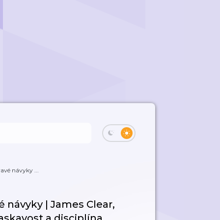
ravé návyky ...
vé návyky | James Clear,
skavost a disciplína