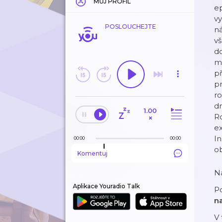
MŮJ PROFIL
ep
vy
POSLOUCHEJTE
n
v
do
me
př
pr
ro
dn
1.00
R
×
ex
In
00:00
00:00
ob
Komentuj
N
Aplikace Youradio Talk
Po
n
V 