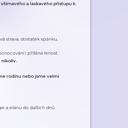
i
všímavého a laskavého přístupu k
ravá strava, dostatek spánku,
ponocování i přílišná lenost.
nikoliv.
áme rodinu nebo jsme velmi
ie a elánu do dalších dnů