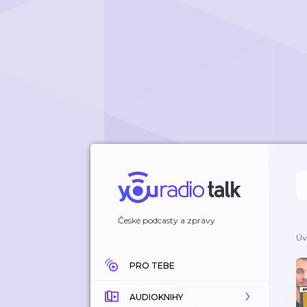
České podcasty a zprávy
Úv
PRO TEBE
AUDIOKNIHY