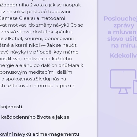
každodenního života a jak se naopak
i z několika přístupů budování
Jamese Cleara) a metodami
vat motivaci do změny návyků.Co se
 zdravá strava, dostatek spánku,
 alkohol, kouření, ponocování i
šné a které nikoliv– Jak se naučit
dravé návyky i v případě, kdy máme
sílit svoji motivaci do každého
nergie a elánu do dalších dnůMára &
 bonusovým meditacím i dalším
a spokojenosti.Sleduj nás na
h užitečných informací a praxí z
okojenosti.
 každodenního života a jak se
ování návyků a time-magementu