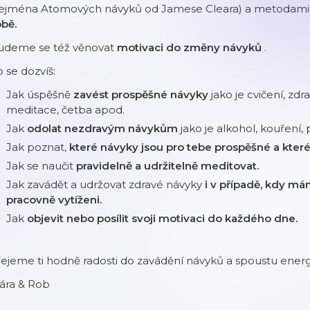
zejména Atomových návyků od Jamese Cleara) a metodam
bě.
udeme se též věnovat
motivaci do změny návyků
.
 se dozvíš:
Jak úspěšně
zavést prospěšné návyky
jako je cvičení, zd
meditace, četba apod.
Jak
odolat nezdravým návykům
jako je alkohol, kouření, 
Jak poznat,
které návyky jsou pro tebe prospěšné a které 
Jak se naučit
pravidelně a udržitelně meditovat.
Jak zavádět a udržovat zdravé návyky
i v případě, kdy m
pracovně vytíženi.
Jak
objevit nebo posílit svoji motivaci do každého dne.
ejeme ti hodně radosti do zavádění návyků a spoustu energ
ára & Rob