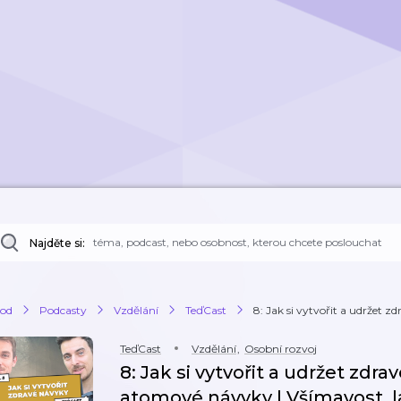
Najděte si:
od
Podcasty
Vzdělání
TeďCast
8: Jak si vytvořit a udržet zd
TeďCast
Vzdělání
,
Osobní rozvoj
8: Jak si vytvořit a udržet zdra
atomové návyky | Všímavost, la