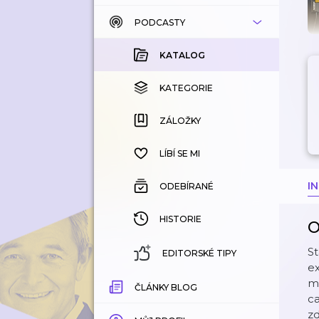
PODCASTY
KATALOG
KOUPENÉ
KATALOG
KATEGORIE
KATEGORIE
ZÁLOŽKY
ZÁLOŽKY
HISTORIE
LÍBÍ SE MI
I
ODEBÍRANÉ
HISTORIE
O
S
EDITORSKÉ TIPY
ex
mo
ČLÁNKY BLOG
ca
zd