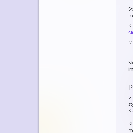
S
m
K
⁠č
Mo
--
Sl
in
P
Ví
st
Ku
St
ma