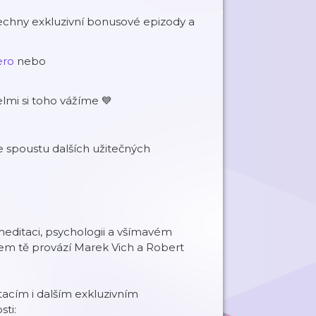
chny exkluzivní bonusové epizody a
ro⁠
nebo
lmi si toho vážíme 💙
 spoustu dalších užitečných
meditaci, psychologii a všímavém
tem tě provází Marek Vich a Robert
acím i dalším exkluzivním
ti: