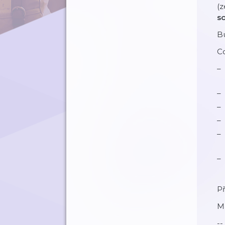
(
so
B
Co
Př
M
--