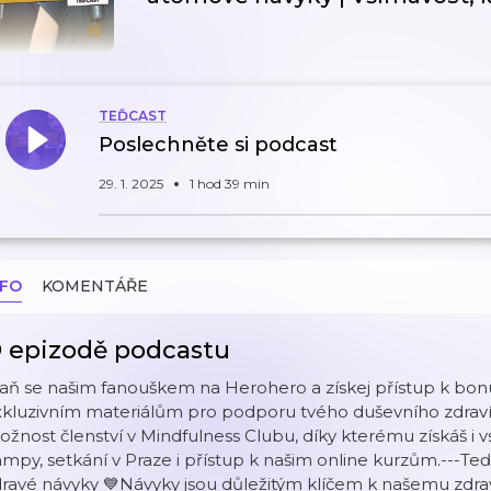
TEĎCAST
Poslechněte si podcast
29. 1. 2025
1 hod 39 min
NFO
KOMENTÁŘE
 epizodě podcastu
taň se našim fanouškem na Herohero a získej přístup k bo
kluzivním materiálům pro podporu tvého duševního zdraví 
žnost členství v Mindfulness Clubu, díky kterému získáš i v
mpy, setkání v Praze i přístup k našim online kurzům.---TeďC
ravé návyky 💙Návyky jsou důležitým klíčem k našemu zdraví, 