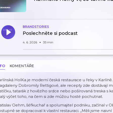
BRANDSTORIES
Poslechněte si podcast
4. 6. 2026
35 min
NFO
KOMENTÁŘE
rlínská HolKa je moderní česká restaurace u řeky v Karlíně.
gdaleny Dobromily Rettigové, ale recepty zde dostávají m
stíčku, tatarák z hovězího srdce nebo pošírovaná treska s k
lý výčet toho, na čem si zde můžou hosté pochutnat.
atislav Oehm, šéfkuchař a spolumajitel podniku, začínal v
stupně se dopracoval k vlastní restauraci.
„Měli jsme naivn