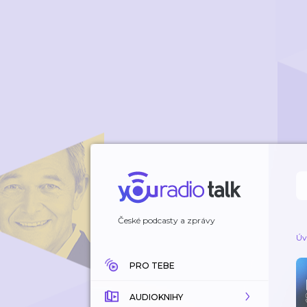
České podcasty a zprávy
Úv
PRO TEBE
AUDIOKNIHY