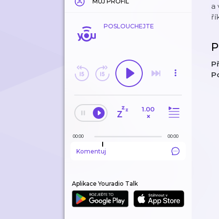
MŮJ PROFIL
a 
ří
POSLOUCHEJTE
P
Př
P
1.00
×
00:00
00:00
Komentuj
Aplikace Youradio Talk