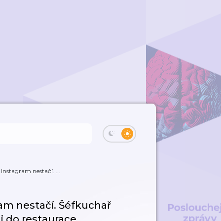
Instagram nestačí. ...
ram nestačí. Šéfkuchař
di do restaurace