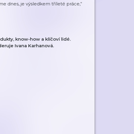
me dnes, je výsledkem tříleté práce,“
dukty, know-how a klíčoví lidé.
deruje Ivana Karhanová.