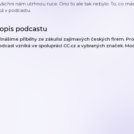
všichni nám utrhnou ruce. Ono to ale tak nebylo. To, co má
ká v podcastu.
opis podcastu
inášíme příběhy ze zákulisí zajímavých českých firem. Pro
odcast vzniká ve spolupráci CC.cz a vybraných značek. Mo