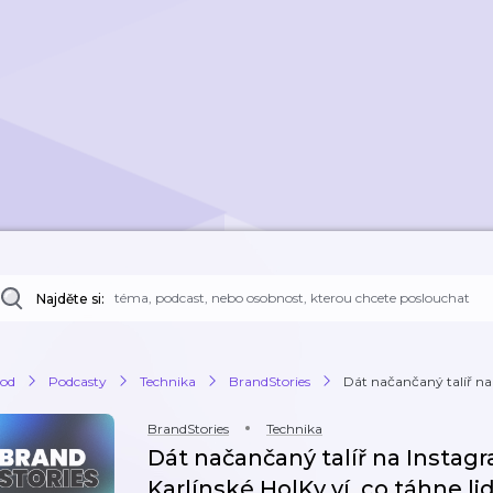
Najděte si:
od
Podcasty
Technika
BrandStories
Dát načančaný talíř na 
BrandStories
Technika
Dát načančaný talíř na Instag
Karlínské HolKy ví, co táhne li