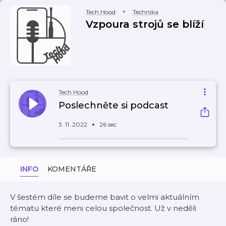
Tech Hood
Technika
Vzpoura strojů se blíží
Tech Hood
Poslechněte si podcast
3. 11. 2022
26 sec
INFO
KOMENTÁŘE
V šestém díle se budeme bavit o velmi aktuálním
tématu které meni celou společnost. Už v neděli
ráno!