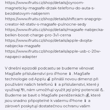
https://www.ifruits.cz/shop/details/joyroom-
magneticky-magsafe-drzak-telefonu-do-auta-s-
bezdratovym-nabijenim
https://www.ifruits.cz/shop/details/shiftcam-snapgrip-
creator-kit-stativ-s-magsafe-pulnocne-sedy
https://www.ifruits.cz/shop/details/magsafe-nabijecka-
belkin-boost-charge-pro-3v1-cerna
https://www.ifruits.cz/shop/details/apple-dvojita-
nabijecka-magsafe
https://www.ifruits.cz/shop/details/apple-usb-c-20w-
napajeci-adapter
V dnešní epizodě podcastu se budeme věnovat
MagSafe příslušenství pro iPhone 📱. MagSafe
technologie od Applu 🍎 přináší novou dimenzi při
používání našich telefonů 📱 a příslušenství, které ji
využívají 🔌, nám umožňují využít její plný potenciál 💪.
Budeme se bavit o MagSafe peněženkách 💰, které
jsou snadno připojitelné k vašemu iPhone 📱 a
zároveň poskytují dostatečnou ochranu vašim