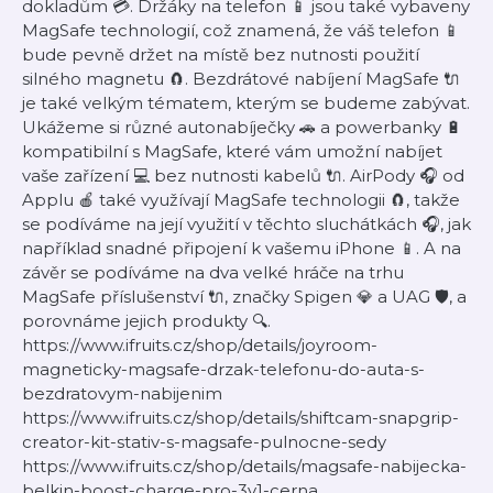
dokladům 💳. Držáky na telefon 📱 jsou také vybaveny
MagSafe technologií, což znamená, že váš telefon 📱
bude pevně držet na místě bez nutnosti použití
silného magnetu 🧲. Bezdrátové nabíjení MagSafe 🔌
je také velkým tématem, kterým se budeme zabývat.
Ukážeme si různé autonabíječky 🚗 a powerbanky 🔋
kompatibilní s MagSafe, které vám umožní nabíjet
vaše zařízení 💻 bez nutnosti kabelů 🔌. AirPody 🎧 od
Applu 🍎 také využívají MagSafe technologii 🧲, takže
se podíváme na její využití v těchto sluchátkách 🎧, jak
například snadné připojení k vašemu iPhone 📱. A na
závěr se podíváme na dva velké hráče na trhu
MagSafe příslušenství 🔌, značky Spigen 💎 a UAG 🛡️, a
porovnáme jejich produkty 🔍.
https://www.ifruits.cz/shop/details/joyroom-
magneticky-magsafe-drzak-telefonu-do-auta-s-
bezdratovym-nabijenim
https://www.ifruits.cz/shop/details/shiftcam-snapgrip-
creator-kit-stativ-s-magsafe-pulnocne-sedy
https://www.ifruits.cz/shop/details/magsafe-nabijecka-
belkin-boost-charge-pro-3v1-cerna