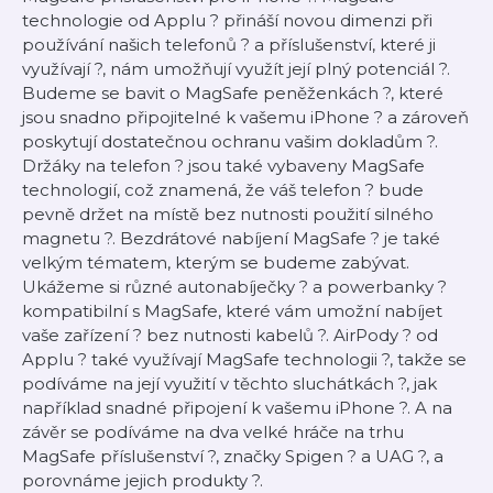
technologie od Applu ? přináší novou dimenzi při
používání našich telefonů ? a příslušenství, které ji
využívají ?, nám umožňují využít její plný potenciál ?.
Budeme se bavit o MagSafe peněženkách ?, které
jsou snadno připojitelné k vašemu iPhone ? a zároveň
poskytují dostatečnou ochranu vašim dokladům ?.
Držáky na telefon ? jsou také vybaveny MagSafe
technologií, což znamená, že váš telefon ? bude
pevně držet na místě bez nutnosti použití silného
magnetu ?. Bezdrátové nabíjení MagSafe ? je také
velkým tématem, kterým se budeme zabývat.
Ukážeme si různé autonabíječky ? a powerbanky ?
kompatibilní s MagSafe, které vám umožní nabíjet
vaše zařízení ? bez nutnosti kabelů ?. AirPody ? od
Applu ? také využívají MagSafe technologii ?, takže se
podíváme na její využití v těchto sluchátkách ?, jak
například snadné připojení k vašemu iPhone ?. A na
závěr se podíváme na dva velké hráče na trhu
MagSafe příslušenství ?, značky Spigen ? a UAG ?️, a
porovnáme jejich produkty ?.