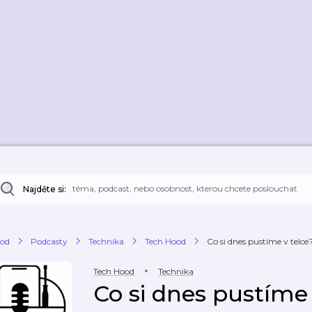
Najděte si:
od
Podcasty
Technika
Tech Hood
Co si dnes pustíme v telce
Tech Hood
Technika
Co si dnes pustíme 