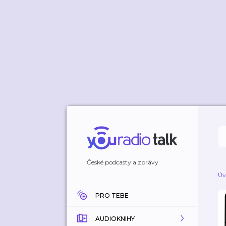
České podcasty a zprávy
Úv
PRO TEBE
AUDIOKNIHY