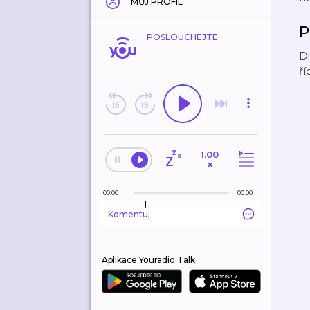
MŮJ PROFIL
P
POSLOUCHEJTE
Di
ří
1.00
×
00:00
00:00
Komentuj
Aplikace Youradio Talk