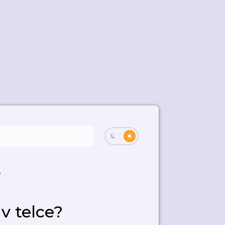
?
v telce?