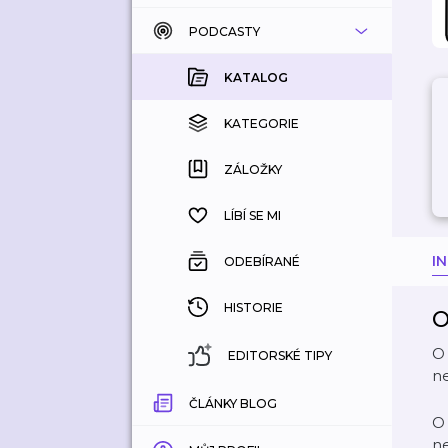
PODCASTY
KATALOG
KOUPENÉ
KATALOG
KATEGORIE
KATEGORIE
ZÁLOŽKY
ZÁLOŽKY
HISTORIE
LÍBÍ SE MI
I
ODEBÍRANÉ
HISTORIE
O
O 
EDITORSKÉ TIPY
n
ČLÁNKY BLOG
O 
n