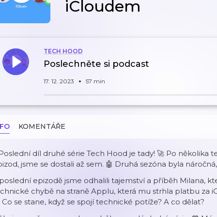
iCloudem
TECH HOOD
Poslechněte si podcast
17. 12. 2023
57 min
NFO
KOMENTÁŘE
️ Poslední díl druhé série Tech Hood je tady! 🚀 Po několik
izod, jsme se dostali až sem. 🤖 Druhá sezóna byla náročná, a
poslední epizodě jsme odhalili tajemství a příběh Milana, kter
chnické chybě na straně Applu, která mu strhla platbu za iC
 Co se stane, když se spojí technické potíže? A co dělat?