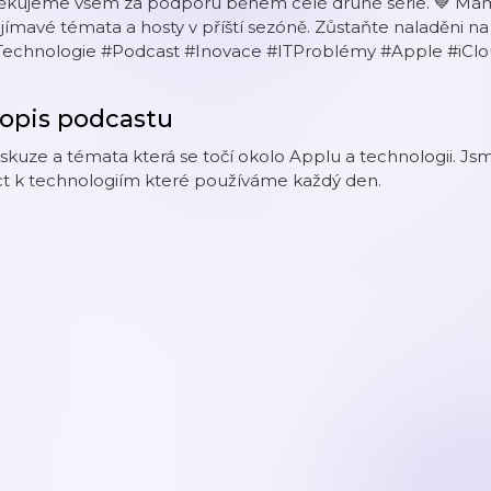
ěkujeme všem za podporu během celé druhé série. 💙 Máme
jímavé témata a hosty v příští sezóně. Zůstaňte naladěni 
Technologie #Podcast #Inovace #ITProblémy #Apple #iCl
opis podcastu
skuze a témata která se točí okolo Applu a technologii. Jsm
ct k technologiím které používáme každý den.