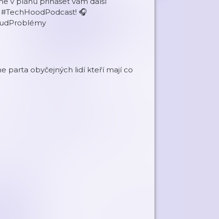
 v plánu přinášet vám další
na #TechHoodPodcast! 🎧
oudProblémy
e parta obyčejných lidí kteří mají co