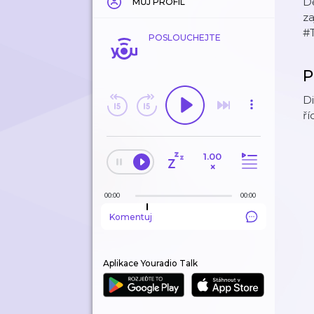
D
MŮJ PROFIL
za
#
POSLOUCHEJTE
P
Di
ří
1.00
×
00:00
00:00
Komentuj
Aplikace Youradio Talk