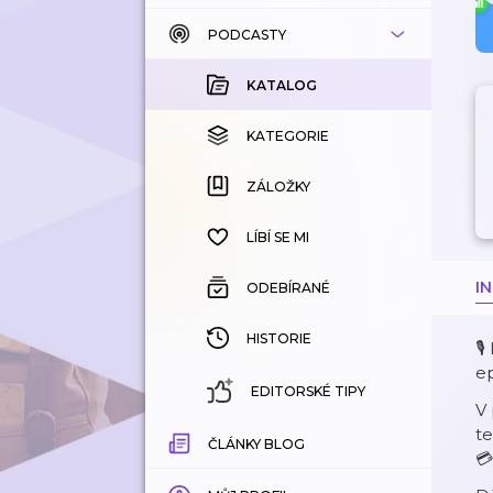
PODCASTY
KATALOG
KOUPENÉ
KATALOG
KATEGORIE
KATEGORIE
ZÁLOŽKY
ZÁLOŽKY
HISTORIE
LÍBÍ SE MI
I
ODEBÍRANÉ
HISTORIE
🎙
ep
EDITORSKÉ TIPY
V 
te
ČLÁNKY BLOG
💳