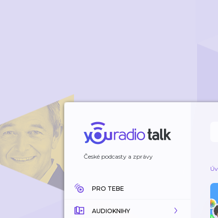
České podcasty a zprávy
Úv
PRO TEBE
AUDIOKNIHY