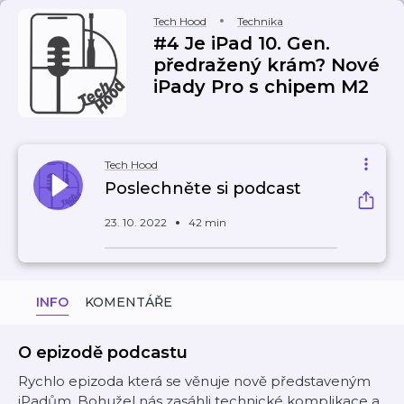
Tech Hood
Technika
#4 Je iPad 10. Gen.
předražený krám? Nové
iPady Pro s chipem M2
Tech Hood
Poslechněte si podcast
23. 10. 2022
42 min
INFO
KOMENTÁŘE
O epizodě podcastu
Rychlo epizoda která se věnuje nově představeným
iPadům. Bohužel nás zasáhli technické komplikace a