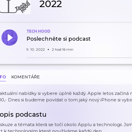
2022
TECH HOOD
Poslechněte si podcast
9. 10. 2022
2 hod 16 min
NFO
KOMENTÁŘE
aktuální nabídky si vybere úplně každý. Apple letos začíná 
0,- Dnes si budeme povídat o tom jaký nový iPhone si vybra
opis podcastu
skuze a témata která se točí okolo Applu a technologii. Jsm
ct k technologiím které používáme každý den.