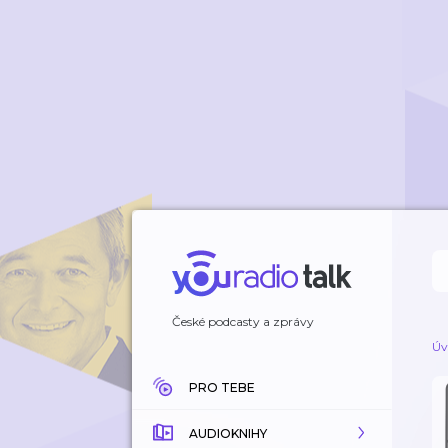
České podcasty a zprávy
Úv
PRO TEBE
AUDIOKNIHY