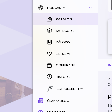
PODCASTY
KATALOG
KOUPENÉ
KATALOG
KATEGORIE
KATEGORIE
ZÁLOŽKY
ZÁLOŽKY
HISTORIE
LÍBÍ SE MI
I
ODEBÍRANÉ
HISTORIE
Z 
00
EDITORSKÉ TIPY
P
ČLÁNKY BLOG
Di
ří