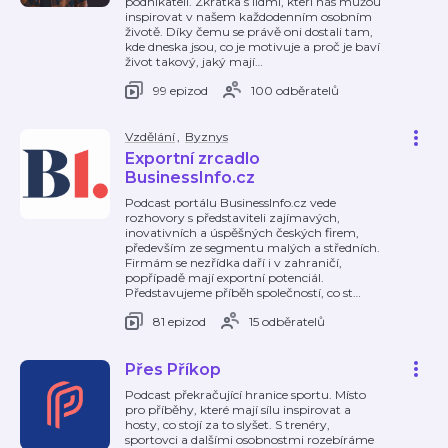
podnikateli. Zkrátka s lidmi, kteří nás můžou
inspirovat v našem každodenním osobním
životě. Díky čemu se právě oni dostali tam,
kde dneska jsou, co je motivuje a proč je baví
život takový, jaký mají
…
99 epizod
100 odběratelů
Vzdělání
,
Byznys
Exportní zrcadlo
BusinessInfo.cz
Podcast portálu BusinessInfo.cz vede
rozhovory s představiteli zajímavých,
inovativních a úspěšných českých firem,
především ze segmentu malých a středních.
Firmám se nezřídka daří i v zahraničí,
popřípadě mají exportní potenciál.
Představujeme příběh společností, co st
…
81 epizod
15 odběratelů
Přes Příkop
Podcast překračující hranice sportu. Místo
pro příběhy, které mají sílu inspirovat a
hosty, co stojí za to slyšet. S trenéry,
sportovci a dalšími osobnostmi rozebíráme