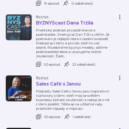
19 epizod
0 odběratelů
Byznys
BYZNYScast Dana Tržila
Praktický podcast pro podnikavce a
podnikatele. Jmenuji se Dan Tržil a věřím, že
podnikání je nejlepší cesta k osobní svobodě.
Podcast je s lidmi a pro lidi, kteří to vidí
stejně. Rozebíráme byznys modely, sdílíme
podnikatelské lekce a ukazujeme reálné
zkušenosti. Žádn
…
92 epizod
22 odběratelů
Byznys
Sales Café s Janou
Podcasty Sales Cafe s Janou jsou inspirativní
rozhovory s lidmi, kteří mají se světěm
businessu bohaté zkušenosti a nebojí se o ně
s Vámi podělit. Těšte se na užitečné rady,
praktické nápady a inspiraci.
121 epizod
1 odběratel