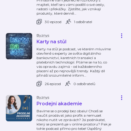
Přinášíme vám jedinečné rozhovory s
majiteli, kteří se s vámi podělí o své cesty,
radosti i překážky. Zjistěte, jak vznikají
produkty, které denně
…
30 epizod
1 odběratel
Byznys
Karty na stůl
Karty na stůl je podcast, ve kterém mluvíme
otevřeně s experty ze světa digitálního
bankovnictví, karetních transakcí a
platebních technologií. Ptáme se na to, co
vás opravdu zajímá - od každodenního
placení až po nejnovější trendy. Každý díl
přináší srozumitelné inform
…
26 epizod
0 odběratelů
Byznys
Prodejní akademie
Bavíme se o prodeji bez obalu! Chceš se
naučit prodávat jako profík a nemuset
nikoho nutit ve zprávách? Jsi podnikatel,
který se prezentuje v online prostoru? Pak je
tohle podcast přímo pro tebe! Úspěšný