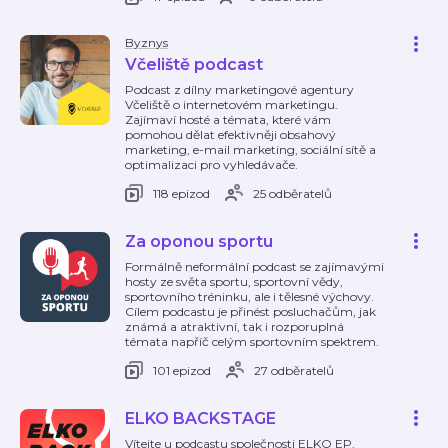
Byznys
Včeliště podcast
Podcast z dílny marketingové agentury
Včeliště o internetovém marketingu.
Zajímaví hosté a témata, které vám
pomohou dělat efektivněji obsahový
marketing, e-mail marketing, sociální sítě a
optimalizaci pro vyhledávače.
118 epizod
25 odběratelů
Za oponou sportu
Formálně neformální podcast se zajímavými
hosty ze světa sportu, sportovní vědy,
sportovního tréninku, ale i tělesné výchovy.
Cílem podcastu je přinést posluchačům, jak
známá a atraktivní, tak i rozporuplná
témata napříč celým sportovním spektrem.
101 epizod
27 odběratelů
ELKO BACKSTAGE
Vítejte u podcastu společnosti ELKO EP,