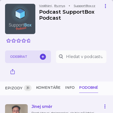
Vzdělání
,
Byznys
SupportBox.cz
Podcast SupportBox
Podcast
ODEBÍRAT
KOMENTÁŘE
INFO
PODOBNÉ
EPIZODY
31
Jinej směr
Produktovej, designerskej, ale hlavně lidskej