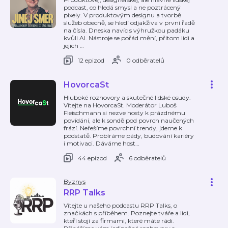
podcast, co hledá smysl a ne poztrácený
pixely. V produktovým designu a tvorbě
služeb obecně, se hledí odjakživa v první řadě
na čísla. Dneska navíc s výhružkou padáku
kvůli AI. Nástroje se pořád mění, přitom lidi a
jejich
…
12 epizod
0 odběratelů
HovorcaSt
Hluboké rozhovory a skutečné lidské osudy.
Vítejte na HovorcaSt. Moderátor Luboš
Fleischmann si nezve hosty k prázdnému
povídání, ale k sondě pod povrch naučených
frází. Neřešíme povrchní trendy, jdeme k
podstatě. Probíráme pády, budování kariéry
i motivaci. Dáváme host
…
44 epizod
6 odběratelů
Byznys
RRP Talks
Vítejte u našeho podcastu RRP Talks, o
značkách s příběhem. Poznejte tváře a lidi,
kteří stojí za firmami, které máte rádi.