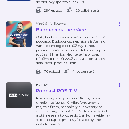
do hloubky sportovní zákulisí.
294 epizod
128 odběratelů
Vzdělání
,
Byznys
Budoucnost nepráce
O AI, budoucnosti a lidském potenciálu. V
podcastu Budoucnost nepráce zjistíte, jak
vám technologie pomůže vyniknout a
posunout vaše schopnosti daleko za jejich
současné hranice. Nechte se inspirovat
příběhy lidí, kteří využívají AI k tomu, aby
dělali svou práci na úpln
…
76 epizod
41 odběratelů
Byznys
Podcast POSITIV
Rozhovory s lídry o vedení firem, inovacích a
umělé inteligenci. K mikrofonu zveme
majitele firem, manažery a inovátory ze
stránek magazínu POSITIV Business & Style
a ptáme se na to, co se do článku nevejde: jak
se rozhodují, co jim nevyšlo a co by dnes
udělali jinak. N
…