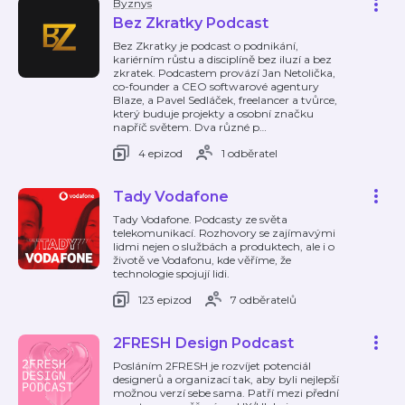
Byznys
Bez Zkratky Podcast
Bez Zkratky je podcast o podnikání,
kariérním růstu a disciplíně bez iluzí a bez
zkratek. Podcastem provází Jan Netolička,
co-founder a CEO softwarové agentury
Blaze, a Pavel Sedláček, freelancer a tvůrce,
který buduje projekty a osobní značku
napříč světem. Dva různé p
…
4 epizod
1 odběratel
Tady Vodafone
Tady Vodafone. Podcasty ze světa
telekomunikací. Rozhovory se zajímavými
lidmi nejen o službách a produktech, ale i o
životě ve Vodafonu, kde věříme, že
technologie spojují lidi.
123 epizod
7 odběratelů
2FRESH Design Podcast
Posláním 2FRESH je rozvíjet potenciál
designerů a organizací tak, aby byli nejlepší
možnou verzí sebe sama. Patří mezi přední