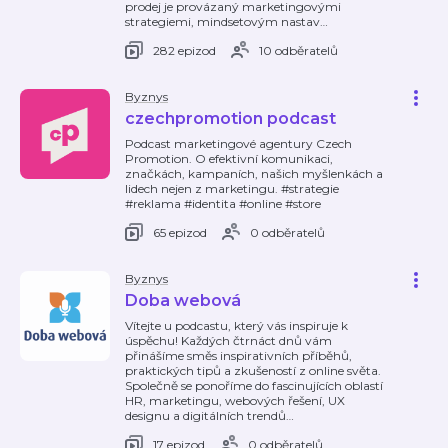
prodej je provázaný marketingovými
strategiemi, mindsetovým nastav
…
282 epizod
10 odběratelů
Byznys
czechpromotion podcast
Podcast marketingové agentury Czech
Promotion. O efektivní komunikaci,
značkách, kampaních, našich myšlenkách a
lidech nejen z marketingu. #strategie
#reklama #identita #online #store
65 epizod
0 odběratelů
Byznys
Doba webová
Vítejte u podcastu, který vás inspiruje k
úspěchu! Každých čtrnáct dnů vám
přinášíme směs inspirativních příběhů,
praktických tipů a zkušeností z online světa.
Společně se ponoříme do fascinujících oblastí
HR, marketingu, webových řešení, UX
designu a digitálních trendů
…
17 epizod
0 odběratelů