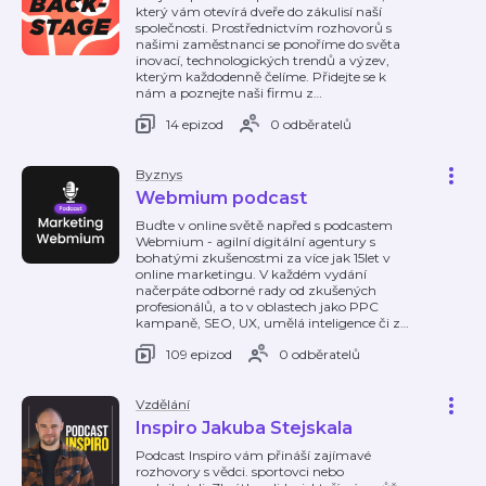
který vám otevírá dveře do zákulisí naší
společnosti. Prostřednictvím rozhovorů s
našimi zaměstnanci se ponoříme do světa
inovací, technologických trendů a výzev,
kterým každodenně čelíme. Přidejte se k
nám a poznejte naši firmu z
…
14 epizod
0 odběratelů
Byznys
Webmium podcast
Buďte v online světě napřed s podcastem
Webmium - agilní digitální agentury s
bohatými zkušenostmi za více jak 15let v
online marketingu. V každém vydání
načerpáte odborné rady od zkušených
profesionálů, a to v oblastech jako PPC
kampaně, SEO, UX, umělá inteligence či z
…
109 epizod
0 odběratelů
Vzdělání
Inspiro Jakuba Stejskala
Podcast Inspiro vám přináší zajímavé
rozhovory s vědci. sportovci nebo