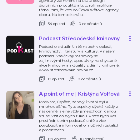
agentury zaměřené na UX/UI design
digitálních produktů a tuto roli naplňuje
třeba i tím, že vozí do Česka světové legendy
oboru. Na tomto kanálu
…
54 epizod
0 odběratelů
Podcast Středočeské knihovny
Podcast o aktuálních tématech v oblasti,
knihovnictví, literatury a kultury. V našem
podcastu vás čekají rozhovory se
zajímavými hosty, upoutávky na chystané
akce knihovny a aktuality z dění v knihovně.
www.stredoceskaknihovna.cz
12 epizod
0 odběratelů
A point of me | Kristýna Volfová
Motivace, úspěch, zdravý životní styl a
mnoho dalšího. Tyto aspekty slýchá každý z
nás denně, ale ne vždy jsme schopni danou
situaci vzít do svých rukou. Proto bych vás
prostřednictvím podcastů chtěla více
povzbudit a informovat o možných úskalích
a problémech.
127 epizod
10 odběratelů