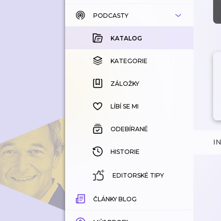
PODCASTY
KATALOG
KOUPENÉ
KATALOG
KATEGORIE
KATEGORIE
ZÁLOŽKY
ZÁLOŽKY
HISTORIE
LÍBÍ SE MI
ODEBÍRANÉ
I
HISTORIE
EDITORSKÉ TIPY
ČLÁNKY BLOG