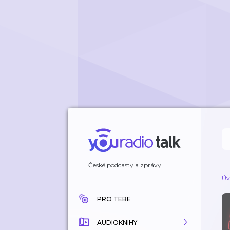
České podcasty a zprávy
Úv
PRO TEBE
AUDIOKNIHY