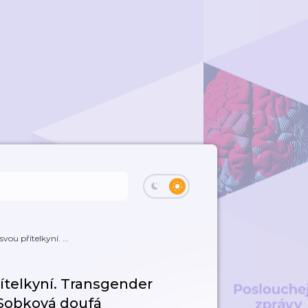
svou přítelkyní. ...
řítelkyní. Transgender
 Sobková doufá