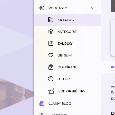
PODCASTY
KATALOG
KOUPENÉ
KATALOG
KATEGORIE
KATEGORIE
ZÁLOŽKY
ZÁLOŽKY
HISTORIE
LÍBÍ SE MI
I
ODEBÍRANÉ
HISTORIE
Tr
ze
EDITORSKÉ TIPY
Še
po
ČLÁNKY BLOG
P