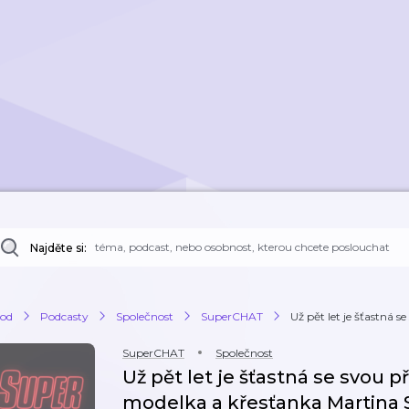
Najděte si:
od
Podcasty
Společnost
SuperCHAT
Už pět let je šťastná se 
SuperCHAT
Společnost
Už pět let je šťastná se svou p
modelka a křesťanka Martina