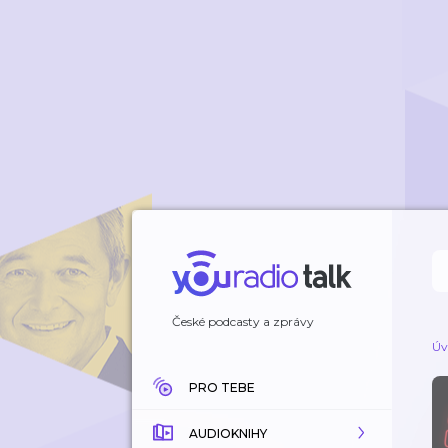
České podcasty a zprávy
Úv
PRO TEBE
AUDIOKNIHY