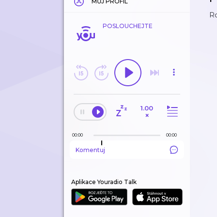
MŮJ PROFIL
Ro
POSLOUCHEJTE
1.00
×
00:00
00:00
Komentuj
Aplikace Youradio Talk