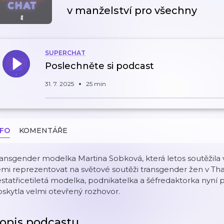
v manželství pro všechny
SUPERCHAT
Poslechněte si podcast
31. 7. 2025
25 min
NFO
KOMENTÁŘE
ansgender modelka Martina Sobková, která letos soutěžila 
mi reprezentovat na světové soutěži transgender žen v Thaj
statřicetiletá modelka, podnikatelka a šéfredaktorka nyní 
skytla velmi otevřený rozhovor.
opis podcastu