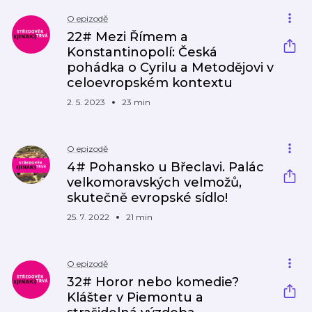
O epizodě
22# Mezi Římem a
Konstantinopolí: Česká
pohádka o Cyrilu a Metodějovi v
celoevropském kontextu
2. 5. 2023
23 min
O epizodě
4# Pohansko u Břeclavi. Palác
velkomoravských velmožů,
skutečně evropské sídlo!
25. 7. 2022
21 min
O epizodě
32# Horor nebo komedie?
Klášter v Piemontu a