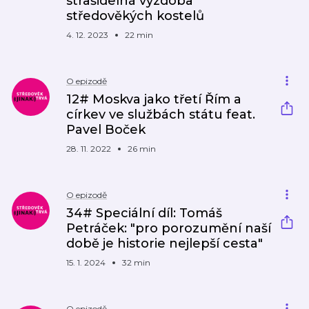
strašidelná výzdoba
středověkých kostelů
4. 12. 2023
22 min
O epizodě
12# Moskva jako třetí Řím a
církev ve službách státu feat.
Pavel Boček
28. 11. 2022
26 min
O epizodě
34# Speciální díl: Tomáš
Petráček: "pro porozumění naší
době je historie nejlepší cesta"
15. 1. 2024
32 min
O epizodě