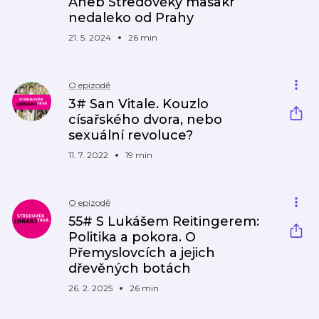
Aneb Středověký masakr
nedaleko od Prahy
21. 5. 2024
26 min
O epizodě
3# San Vitale. Kouzlo
císařského dvora, nebo
sexuální revoluce?
11. 7. 2022
19 min
O epizodě
55# S Lukášem Reitingerem:
Politika a pokora. O
Přemyslovcích a jejich
dřevěných botách
26. 2. 2025
26 min