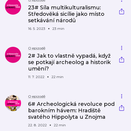
23# Síla multikulturalismu:
Středověká sicílie jako místo
setkávání národů
16. 5. 2023
23 min
O epizodě
2# Jak to vlastně vypadá, když
se potkají archeolog a historik
umění?
11. 7. 2022
22 min
O epizodě
6# Archeologická revoluce pod
barokním hávem: Hradiště
svatého Hippolyta u Znojma
22. 8. 2022
22 min