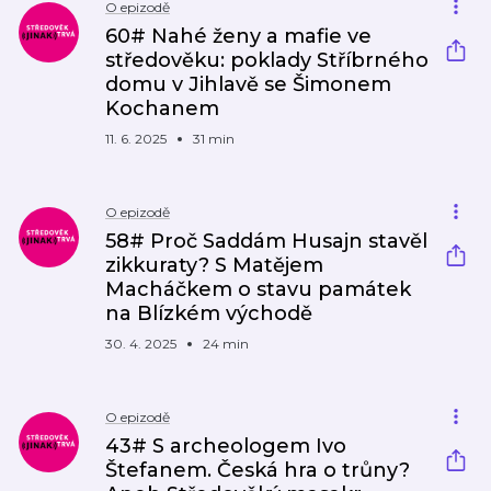
O epizodě
60# Nahé ženy a mafie ve
středověku: poklady Stříbrného
domu v Jihlavě se Šimonem
Kochanem
11. 6. 2025
31 min
O epizodě
58# Proč Saddám Husajn stavěl
zikkuraty? S Matějem
Macháčkem o stavu památek
na Blízkém východě
30. 4. 2025
24 min
O epizodě
43# S archeologem Ivo
Štefanem. Česká hra o trůny?