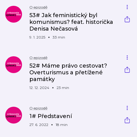
O epizodě
53# Jak feministický byl
komunismus? feat. historička
Denisa Nečasová
9. 1. 2025
33 min
O epizodě
52# Máme právo cestovat?
Overturismus a přetížené
památky
12. 12. 2024
23 min
O epizodě
1# Představení
27. 6. 2022
18 min