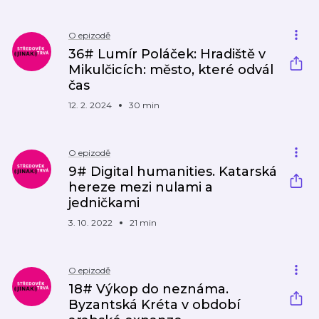
O epizodě
36# Lumír Poláček: Hradiště v
Mikulčicích: město, které odvál
čas
12. 2. 2024
30 min
O epizodě
9# Digital humanities. Katarská
hereze mezi nulami a
jedničkami
3. 10. 2022
21 min
O epizodě
18# Výkop do neznáma.
Byzantská Kréta v období