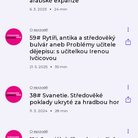
arabské expanze
6. 3. 2023
24 min
O epizodě
59# Rytíři, antika a středověký
bulvár aneb Problémy učitele
dějepisu: s učitelkou Irenou
Ivčicovou
21. 5. 2025
35 min
O epizodě
38# Svanetie. Středověké
poklady ukryté za hradbou hor
11. 3. 2024
28 min
O epizodě