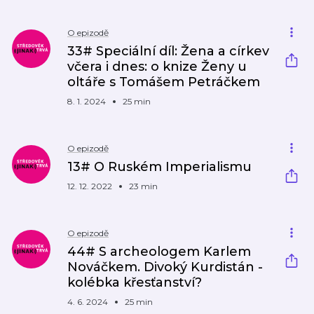
O epizodě
33# Speciální díl: Žena a církev
včera i dnes: o knize Ženy u
oltáře s Tomášem Petráčkem
8. 1. 2024
25 min
O epizodě
13# O Ruském Imperialismu
12. 12. 2022
23 min
O epizodě
44# S archeologem Karlem
Nováčkem. Divoký Kurdistán -
kolébka křesťanství?
4. 6. 2024
25 min