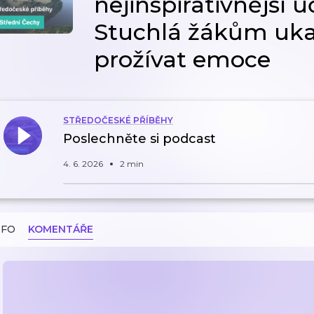
nejinspirativnější u
Stuchlá žákům ukaz
prožívat emoce
STŘEDOČESKÉ PŘÍBĚHY
Poslechněte si podcast
4. 6. 2026
2 min
NFO
KOMENTÁŘE