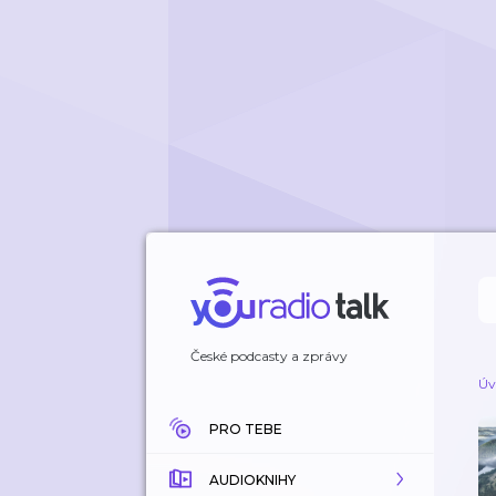
České podcasty a zprávy
Úv
PRO TEBE
AUDIOKNIHY