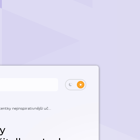
tentky nejinspirativnější uč...
ky