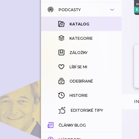
PODCASTY
KATALOG
KOUPENÉ
KATALOG
KATEGORIE
KATEGORIE
ZÁLOŽKY
ZÁLOŽKY
HISTORIE
LÍBÍ SE MI
ODEBÍRANÉ
HISTORIE
I
EDITORSKÉ TIPY
ČLÁNKY BLOG