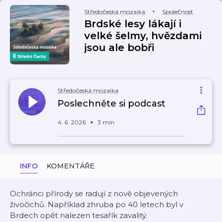
Středočeská mozaika
Společnost
Brdské lesy lákají i
velké šelmy, hvězdami
jsou ale bobři
Středočeská mozaika
Poslechněte si podcast
4. 6. 2026
3 min
INFO
KOMENTÁŘE
Ochránci přírody se radují z nově objevených
živočichů. Například zhruba po 40 letech byl v
Brdech opět nalezen tesařík zavalitý.