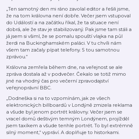
„Ten samotný den mi ráno zavolal editor a řešili jsme,
že na tom královna není dobře. Večer jsem vstupoval
do Událostí a na začátku říkal, že ta situace není
dobrá, ale že stav je stabilizovaný. Pak jsme tam stáli a
já jsem si všiml, že se pomalu spouští vlajka na půl
žerdi na Buckinghamském paláci. V tu chvíli nám
všem tam začaly pípat telefony. S tou samotnou
zprávou.“
Královna zemřela během dne, na veřejnost se ale
zpráva dostala až v podvečer. Čekalo se totiž mimo
jiné na vhodný čas pro večerní zpravodajství
veřejnoprávní BBC.
„Dodneška si na to vzpomínám, jak ze všech
elektronických billboardů v Londýně zmizela reklama
a všude byl jenom portrét královny. Večer jsem se
vracel domů deštivým temným Londýnem, projížděl
jsem taxíkem a všude tenhle portrét. To byl extrémně
silný moment,“ vypráví. A doplňuje to historkami.