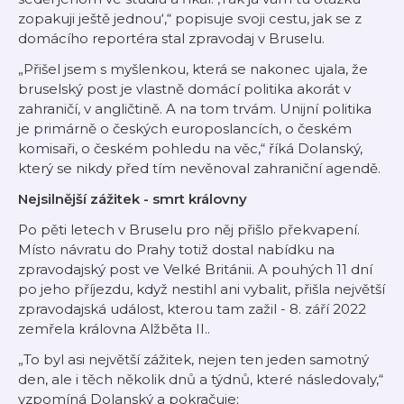
zopakuji ještě jednou‘,“ popisuje svoji cestu, jak se z
domácího reportéra stal zpravodaj v Bruselu.
„Přišel jsem s myšlenkou, která se nakonec ujala, že
bruselský post je vlastně domácí politika akorát v
zahraničí, v angličtině. A na tom trvám. Unijní politika
je primárně o českých europoslancích, o českém
komisaři, o českém pohledu na věc,“ říká Dolanský,
který se nikdy před tím nevěnoval zahraniční agendě.
Nejsilnější zážitek - smrt královny
Po pěti letech v Bruselu pro něj přišlo překvapení.
Místo návratu do Prahy totiž dostal nabídku na
zpravodajský post ve Velké Británii. A pouhých 11 dní
po jeho příjezdu, když nestihl ani vybalit, přišla největší
zpravodajská událost, kterou tam zažil - 8. září 2022
zemřela královna Alžběta II..
„To byl asi největší zážitek, nejen ten jeden samotný
den, ale i těch několik dnů a týdnů, které následovaly,“
vzpomíná Dolanský a pokračuje: