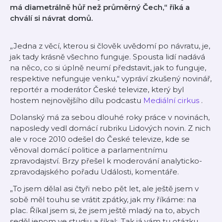
má diametrálně hůř než průměrný Čech,“ říká a
chválí si návrat domů.
„Jedna z věcí, kterou si člověk uvědomí po návratu, je,
jak tady krásně všechno funguje. Spousta lidí nadává
na něco, co si úplně neumí představit, jak to funguje,
respektive nefunguje venku,“ vypráví zkušený novinář,
reportér a moderátor České televize, který byl
hostem nejnovějšího dílu podcastu
Mediální cirkus
.
Dolanský má za sebou dlouhé roky práce v novinách,
naposledy vedl domácí rubriku Lidových novin. Z nich
ale v roce 2010 odešel do České televize, kde se
věnoval domácí politice a parlamentnímu
zpravodajství. Brzy přešel k moderování analyticko-
zpravodajského pořadu Události, komentáře.
„To jsem dělal asi čtyři nebo pět let, ale ještě jsem v
sobě měl touhu se vrátit zpátky, jak my říkáme: na
plac. Říkal jsem si, že jsem ještě mladý na to, abych
seděl jenom ve studiu a říkal: ‚Tak já vám tu otázku