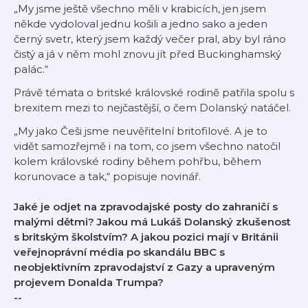
„My jsme ještě všechno měli v krabicích, jen jsem
někde vydoloval jednu košili a jedno sako a jeden
černý svetr, který jsem každý večer pral, aby byl ráno
čistý a já v něm mohl znovu jít před Buckinghamský
palác.“
Právě témata o britské královské rodině patřila spolu s
brexitem mezi to nejčastější, o čem Dolanský natáčel.
„My jako Češi jsme neuvěřitelní britofilové. A je to
vidět samozřejmě i na tom, co jsem všechno natočil
kolem královské rodiny během pohřbu, během
korunovace a tak,“ popisuje novinář.
Jaké je odjet na zpravodajské posty do zahraničí s
malými dětmi? Jakou má Lukáš Dolanský zkušenost
s britským školstvím? A jakou pozici mají v Británii
veřejnoprávní média po skandálu BBC s
neobjektivním zpravodajství z Gazy a upraveným
projevem Donalda Trumpa?
--