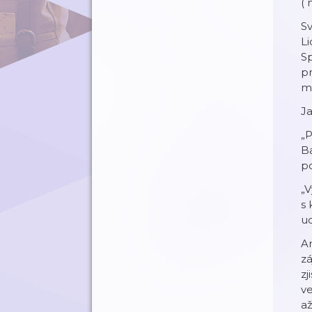
(
Sv
Li
Sp
pr
mi
J
„P
Ba
po
„V
s 
ud
An
zá
zj
ve
až