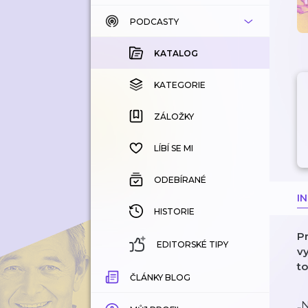
PODCASTY
KATALOG
KOUPENÉ
KATALOG
KATEGORIE
KATEGORIE
ZÁLOŽKY
ZÁLOŽKY
HISTORIE
LÍBÍ SE MI
ODEBÍRANÉ
I
HISTORIE
P
EDITORSKÉ TIPY
vy
t
ČLÁNKY BLOG
„N