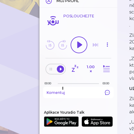
MŮJ PROFIL
n
sc
POSLOUCHEJTE
k
.
Zl
2
ka
„Z
k
1.00
×
po
v
00:00
00:00
U
Komentuj
Z
k
al
Aplikace Youradio Talk
„U
vž