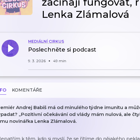
začínají fungovat, 
Lenka Zlámalová
MEDIÁLNÍ CIRKUS
Poslechněte si podcast
9. 3. 2026
49 min
NFO
KOMENTÁŘE
remiér Andrej Babiš má od minulého týdne imunitu a může 
padat? „Pozitivní očekávání od vlády mám nulová, ale čtyři 
omu novinářka Lenka Zlámalová.
epatřím k těm, kdo si myslí, že se řítíme do nějakého pekl