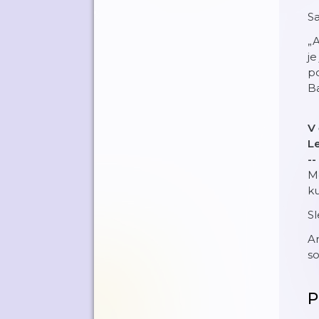
Sa
„A
je
po
Ba
V
L
--
Me
ku
S
Ar
so
P