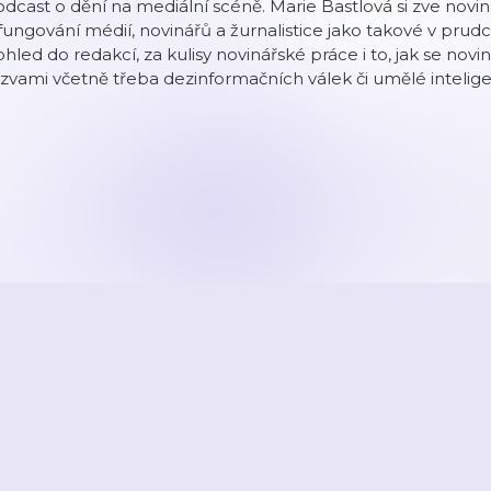
dcast o dění na mediální scéně. Marie Bastlová si zve novi
fungování médií, novinářů a žurnalistice jako takové v prud
hled do redakcí, za kulisy novinářské práce i to, jak se novin
zvami včetně třeba dezinformačních válek či umělé intelig
2026
Active Radio a.s.
Reklama
O aplikaci
Youradio Music
Podmín
áte již účet? Přihlaste se.
Kontakty a zpětná vazba
Nastavení soukromí