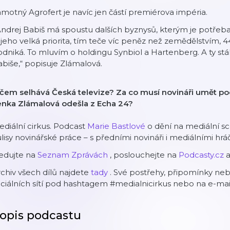
motný Agrofert je navíc jen částí premiérova impéria.
ndrej Babiš má spoustu dalších byznysů, kterým je potřeba 
 jeho velká priorita, tím teče víc peněz než zemědělstvím, 
dniká. To mluvím o holdingu Synbiol a Hartenberg. A ty stále
biše,“ popisuje Zlámalová.
 čem selhává Česká televize? Za co musí novináři umět po
enka Zlámalová odešla z Echa 24?
diální cirkus. Podcast
Marie Bastlové
o dění na mediální sc
lisy novinářské práce – s předními novináři i mediálními hráč
ledujte na
Seznam Zprávách
, poslouchejte na
Podcasty.cz
a
chiv všech dílů najdete
tady
. Své postřehy, připomínky neb
ciálních sítí pod hashtagem #medialnicirkus nebo na e-mai
opis podcastu