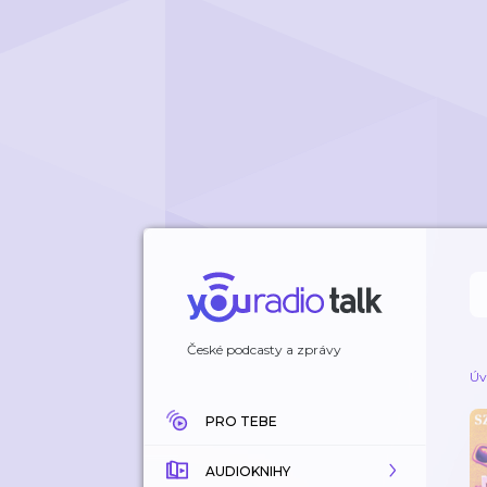
České podcasty a zprávy
Úv
PRO TEBE
AUDIOKNIHY