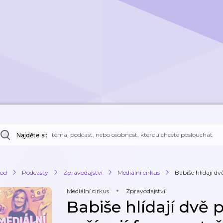
Najděte si:
od
Podcasty
Zpravodajství
Mediální cirkus
Babiše hlídají dvě
Mediální cirkus
Zpravodajství
Babiše hlídají dvě p