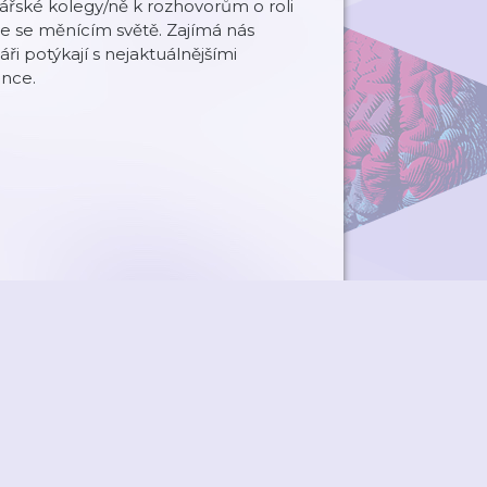
nářské kolegy/ně k rozhovorům o roli
ce se měnícím světě. Zajímá nás
áři potýkají s nejaktuálnějšími
ence.
ky
Přidat podcast
RSS