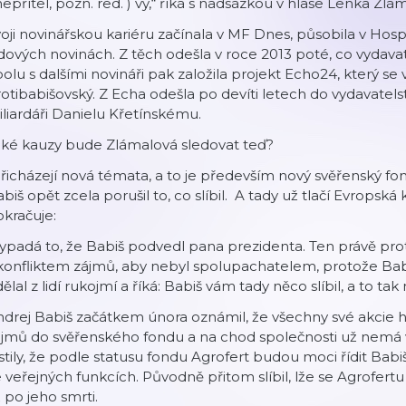
nepřítel, pozn. red.
) vy,“ říká s nadsázkou v hlase Lenka Zlá
oji novinářskou kariéru začínala v MF Dnes, působila v Hos
dových novinách. Z těch odešla v roce 2013 poté, co vydavat
olu s dalšími novináři pak založila projekt Echo24, který se v
otibabišovský. Z Echa odešla po devíti letech do vydavatel
liardáři Danielu Křetínskému.
aké kauzy bude Zlámalová sledovat teď?
řicházejí nová témata, a to je především nový svěřenský fo
biš opět zcela porušil to, co slíbil. A tady už tlačí Evropská 
kračuje:
ypadá to, že Babiš podvedl pana prezidenta. Ten právě prot
konfliktem zájmů, aby nebyl spolupachatelem, protože Babi
ělal z lidí rukojmí a říká: Babiš vám tady něco slíbil, a to tak 
drej Babiš začátkem února oznámil, že všechny své akcie hol
jmů do svěřenského fondu a na chod společnosti už nemá v
istily, že podle statusu fondu Agrofert budou moci řídit Babi
 veřejných funkcích. Původně přitom slíbil, lže se Agrofertu 
 po jeho smrti.