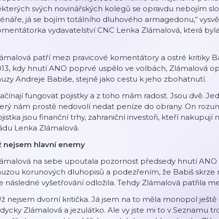
ěkterých svých novinářských kolegů se opravdu nebojím 
énáře, já se bojím totálního dluhového armagedonu,“ vysvě
omentátorka vydavatelství CNC Lenka Zlámalová, která by
ámalová patří mezi pravicové komentátory a ostré kritiky Ba
013, kdy hnutí ANO poprvé uspělo ve volbách, Zlámalová 
uzy Andreje Babiše, stejně jako cestu k jeho zbohatnutí.
ačínají fungovat pojistky a z toho mám radost. Jsou dvě. J
terý nám prostě nedovolí nedat peníze do obrany. On rozu
jistka jsou finanční trhy, zahraniční investoři, kteří nakupuj
ládu Lenka Zlámalová.
ž nejsem hlavní enemy
lámalová na sebe upoutala pozornost předsedy hnutí ANO p
auzou korunových dluhopisů a podezřením, že Babiš skrze 
e následné vyšetřování odložila. Tehdy Zlámalová patřila mez
ž nejsem dvorní kritička. Já jsem na to měla monopol ještě 
dycky Zlámalová a jezulátko. Ale vy jste mi to v Seznamu tro