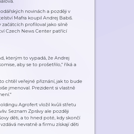
malová.
podářských novinách a později v
elství Mafra koupil Andrej Babiš.
 začátcích profiloval jako silně
ství Czech News Center patřící
nd, kterým to vypadá, že Andrej
komise, aby se to prošetřilo,“ říká a
o chtěl veřejné přiznání, jak to bude
še jmenoval. Prezident si vlastně
není.“
dingu Agrofert vložil kvůli střetu
liv. Seznam Zprávy ale později
šovy děti, a to hned poté, kdy skončí
vzdává nevratně a firmu získají děti