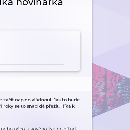
říká novinářka
začít naplno vládnout. Jak to bude
roky se to snad dá přežít,“ říká k
a nebo něco takového. Na rozdíl od