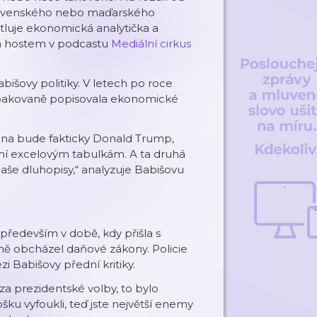
slovenského nebo maďarského
tluje ekonomická analytička a
la hostem v podcastu
Mediální cirkus
bišovy politiky. V letech po roce
opakovaně popisovala ekonomické
edna bude fakticky Donald Trump,
mí excelovým tabulkám. A ta druhá
í naše dluhopisy,“ analyzuje Babišovu
ředevším v době, kdy přišla s
ně obcházel daňové zákony. Policie
i Babišovy přední kritiky.
za prezidentské volby, to bylo
šku vyfoukli, teď jste největší enemy