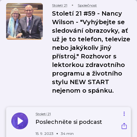
Století 21
Společnost
Století 21 #59 - Nancy
Wilson - "Vyhýbejte se
sledování obrazovky, ať
už je to telefon, televize
nebo jakýkoliv jiný
přístroj." Rozhovor s
lektorkou zdravotního
programu a životního
stylu NEW START
nejenom o spánku.
Století 21
Poslechněte si podcast
15. 9. 2023
34 min