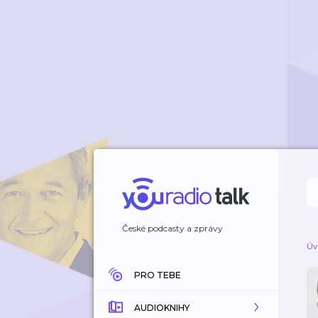
České podcasty a zprávy
Úv
PRO TEBE
AUDIOKNIHY