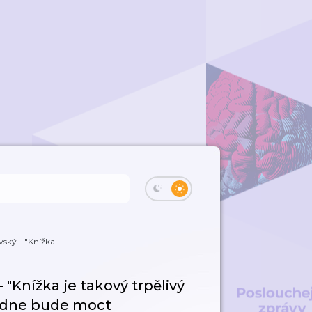
vský - "Knížka ...
- "Knížka je takový trpělivý
o dne bude moct