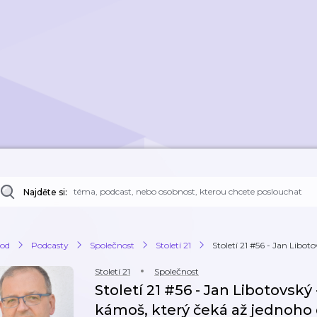
Najděte si:
od
Podcasty
Společnost
Století 21
Století 21 #56 - Jan Liboto
Století 21
Společnost
Století 21 #56 - Jan Libotovský 
kámoš, který čeká až jednoh