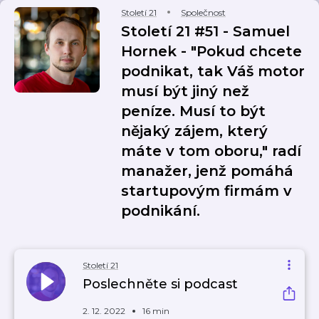
Století 21
Společnost
Století 21 #51 - Samuel
Hornek - "Pokud chcete
podnikat, tak Váš motor
musí být jiný než
peníze. Musí to být
nějaký zájem, který
máte v tom oboru," radí
manažer, jenž pomáhá
startupovým firmám v
podnikání.
Století 21
Poslechněte si podcast
2. 12. 2022
16 min