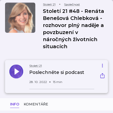
Století 21
Společnost
Století 21 #48 - Renáta
Benešová Chlebková -
rozhovor plný naděje a
povzbuzení v
náročných životních
situacích
Století 21
Poslechněte si podcast
28. 10. 2022
15 min
INFO
KOMENTÁŘE