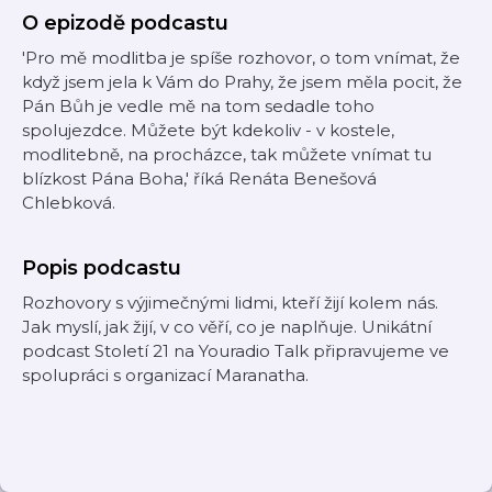
O epizodě podcastu
'Pro mě modlitba je spíše rozhovor, o tom vnímat, že
když jsem jela k Vám do Prahy, že jsem měla pocit, že
Pán Bůh je vedle mě na tom sedadle toho
spolujezdce. Můžete být kdekoliv - v kostele,
modlitebně, na procházce, tak můžete vnímat tu
blízkost Pána Boha,' říká Renáta Benešová
Chlebková.
Popis podcastu
Rozhovory s výjimečnými lidmi, kteří žijí kolem nás.
Jak myslí, jak žijí, v co věří, co je naplňuje. Unikátní
podcast Století 21 na Youradio Talk připravujeme ve
spolupráci s organizací Maranatha.