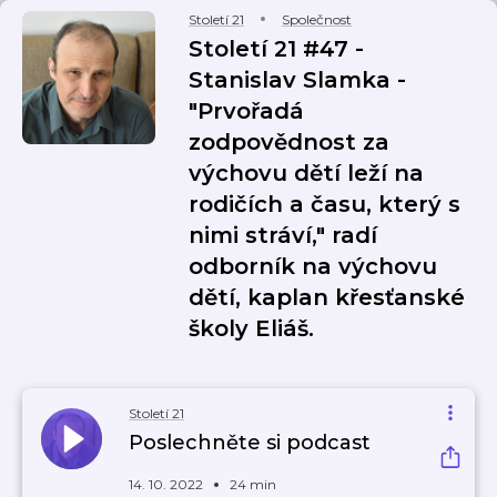
Století 21
Společnost
Století 21 #47 -
Stanislav Slamka -
"Prvořadá
zodpovědnost za
výchovu dětí leží na
rodičích a času, který s
nimi stráví," radí
odborník na výchovu
dětí, kaplan křesťanské
školy Eliáš.
Století 21
Poslechněte si podcast
14. 10. 2022
24 min