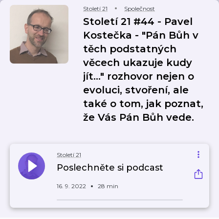
Století 21
Společnost
Století 21 #44 - Pavel
Kostečka - "Pán Bůh v
těch podstatných
věcech ukazuje kudy
jít..." rozhovor nejen o
evoluci, stvoření, ale
také o tom, jak poznat,
že Vás Pán Bůh vede.
Století 21
Poslechněte si podcast
16. 9. 2022
28 min