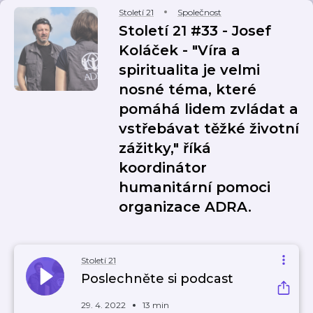
Století 21
Společnost
Století 21 #33 - Josef
Koláček - "Víra a
spiritualita je velmi
nosné téma, které
pomáhá lidem zvládat a
vstřebávat těžké životní
zážitky," říká
koordinátor
humanitární pomoci
organizace ADRA.
Století 21
Poslechněte si podcast
29. 4. 2022
13 min