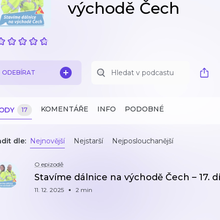
východě Čech
ODEBÍRAT
KOMENTÁŘE
INFO
PODOBNÉ
ZODY
17
dit dle:
Nejnovější
Nejstarší
Nejposlouchanější
O epizodě
Stavíme dálnice na východě Čech – 17. dí
11. 12. 2025
2 min