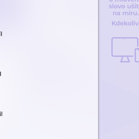
l
l
l