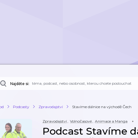
Najděte si:
od
Podcasty
Zpravodajství
Stavíme dálnice na východě Čech
Zpravodajství
,
Volnočasové
,
Animace a Manga
Podcast Stavíme d