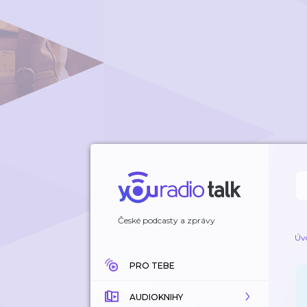
České podcasty a zprávy
Úv
PRO TEBE
AUDIOKNIHY