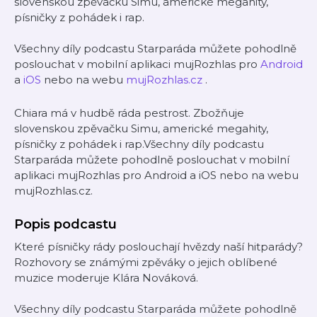
slovenskou zpěvačku Simu, americké megahity,
písničky z pohádek i rap.
Všechny díly podcastu Starparáda můžete pohodlně
poslouchat v mobilní aplikaci mujRozhlas pro
Android
a
iOS
nebo na webu
mujRozhlas.cz
.
Chiara má v hudbě ráda pestrost. Zbožňuje
slovenskou zpěvačku Simu, americké megahity,
písničky z pohádek i rap.Všechny díly podcastu
Starparáda můžete pohodlně poslouchat v mobilní
aplikaci mujRozhlas pro Android a iOS nebo na webu
mujRozhlas.cz.
Popis podcastu
Které písničky rády poslouchají hvězdy naší hitparády?
Rozhovory se známými zpěváky o jejich oblíbené
muzice moderuje Klára Nováková.
Všechny díly podcastu Starparáda můžete pohodlně