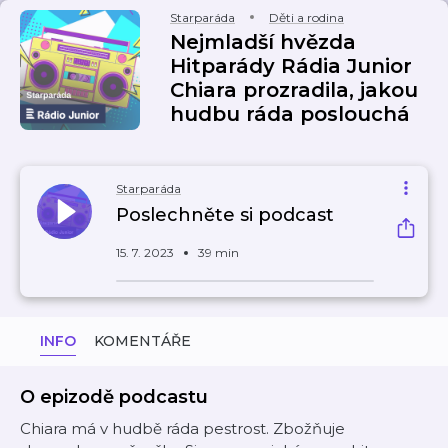
Starparáda
Děti a rodina
Nejmladší hvězda
Hitparády Rádia Junior
Chiara prozradila, jakou
hudbu ráda poslouchá
Starparáda
Poslechněte si podcast
15. 7. 2023
39 min
INFO
KOMENTÁŘE
O epizodě podcastu
Chiara má v hudbě ráda pestrost. Zbožňuje