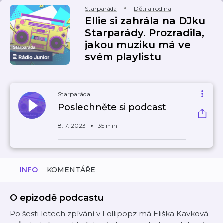
Starparáda
Děti a rodina
Ellie si zahrála na DJku
Starparády. Prozradila,
jakou muziku má ve
svém playlistu
Starparáda
Poslechněte si podcast
8. 7. 2023
35 min
INFO
KOMENTÁŘE
O epizodě podcastu
Po šesti letech zpívání v Lollipopz má Eliška Kavková