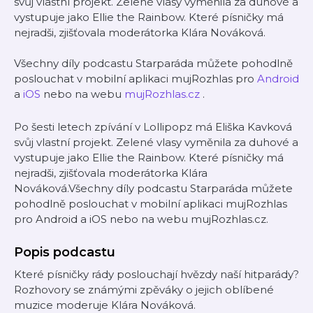
svůj vlastní projekt. Zelené vlasy vyměnila za duhové a
vystupuje jako Ellie the Rainbow. Které písničky má
nejradši, zjišťovala moderátorka Klára Nováková.
Všechny díly podcastu Starparáda můžete pohodlně
poslouchat v mobilní aplikaci mujRozhlas pro
Android
a
iOS
nebo na webu
mujRozhlas.cz
.
Po šesti letech zpívání v Lollipopz má Eliška Kavková
svůj vlastní projekt. Zelené vlasy vyměnila za duhové a
vystupuje jako Ellie the Rainbow. Které písničky má
nejradši, zjišťovala moderátorka Klára
Nováková.Všechny díly podcastu Starparáda můžete
pohodlně poslouchat v mobilní aplikaci mujRozhlas
pro Android a iOS nebo na webu mujRozhlas.cz.
Popis podcastu
Které písničky rády poslouchají hvězdy naší hitparády?
Rozhovory se známými zpěváky o jejich oblíbené
muzice moderuje Klára Nováková.