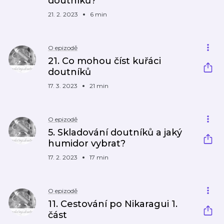
doutníků?
21. 2. 2023
6 min
O epizodě
21. Co mohou číst kuřáci
doutníků
17. 3. 2023
21 min
O epizodě
5. Skladování doutníků a jaký
humidor vybrat?
17. 2. 2023
17 min
O epizodě
11. Cestování po Nikaragui 1.
část