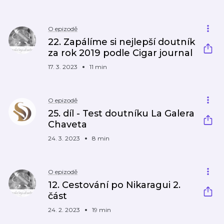
O epizodě
22. Zapálíme si nejlepší doutník
za rok 2019 podle Cigar journal
17. 3. 2023
11 min
O epizodě
25. díl - Test doutníku La Galera
Chaveta
24. 3. 2023
8 min
O epizodě
12. Cestování po Nikaragui 2.
část
24. 2. 2023
19 min