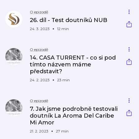
O epizodě
26. díl - Test doutníků NUB
24. 3. 2023
12 min
O epizodě
14. CASA TURRENT - co si pod
tímto názvem máme
představit?
24. 2. 2023
23 min
O epizodě
7. Jak jsme podrobně testovali
doutník La Aroma Del Caribe
Mi Amor
21. 2. 2023
27 min