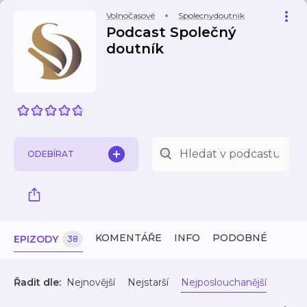
Volnočasové
Spolecnydoutnik
Podcast Společný
doutník
ODEBÍRAT
KOMENTÁŘE
INFO
PODOBNÉ
EPIZODY
38
Řadit dle:
Nejnovější
Nejstarší
Nejposlouchanější