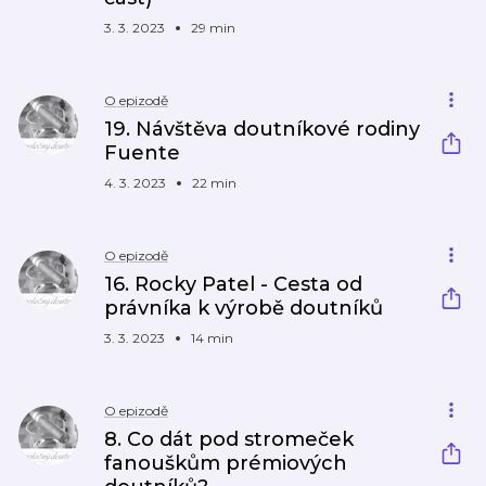
3. 3. 2023
29 min
O epizodě
19. Návštěva doutníkové rodiny
Fuente
4. 3. 2023
22 min
O epizodě
16. Rocky Patel - Cesta od
právníka k výrobě doutníků
3. 3. 2023
14 min
O epizodě
8. Co dát pod stromeček
fanouškům prémiových