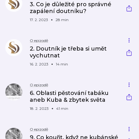
3. Co je důležité pro správné
zapálení doutníku?
17. 2. 2023
28 min
O epizodě
2. Doutník je třeba si umět
vychutnat
16. 2. 2023
14 min
O epizodě
6. Oblasti pěstování tabáku
aneb Kuba & zbytek světa
18. 2. 2023
41 min
O epizodě
9. Co kouřit, když ne kubánské