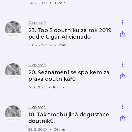
24. 2. 2023
18 min
O epizodě
23. Top 5 doutníků za rok 2019
podle Cigar Aficionado
20. 3. 2023
25 min
O epizodě
20. Seznámení se spolkem za
práva doutníkářů
17. 3. 2023
16 min
O epizodě
10. Tak trochu jiná degustace
doutníků.
22. 2. 2023
24 min