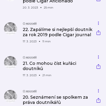
podle Cigar Aficionado
20. 3. 2023
25 min
O epizodě
22. Zapálíme si nejlepší doutník
za rok 2019 podle Cigar journal
17. 3. 2023
11 min
O epizodě
21. Co mohou číst kuřáci
doutníků
17. 3. 2023
21 min
O epizodě
20. Seznámení se spolkem za
práva doutníkářů