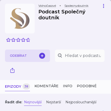
Volnočasové
Spolecnydoutnik
Podcast Společný
doutník
ODEBÍRAT
KOMENTÁŘE
INFO
PODOBNÉ
EPIZODY
38
Řadit dle:
Nejnovější
Nejstarší
Nejposlouchanější