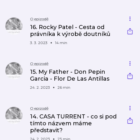
O epizodě
16. Rocky Patel - Cesta od
právníka k výrobě doutníků
3. 3. 2023
14 min
O epizodě
15. My Father - Don Pepin
Garcia - Flor De Las Antillas
24. 2. 2023
26 min
O epizodě
14. CASA TURRENT - co si pod
tímto názvem máme
představit?
24. 2. 2023
23 min