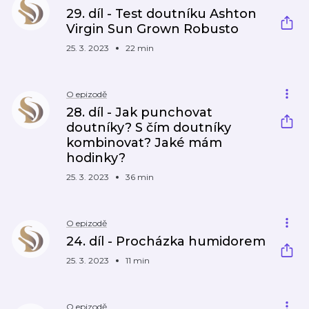
29. díl - Test doutníku Ashton
Virgin Sun Grown Robusto
25. 3. 2023
22 min
O epizodě
28. díl - Jak punchovat
doutníky? S čím doutníky
kombinovat? Jaké mám
hodinky?
25. 3. 2023
36 min
O epizodě
24. díl - Procházka humidorem
25. 3. 2023
11 min
O epizodě