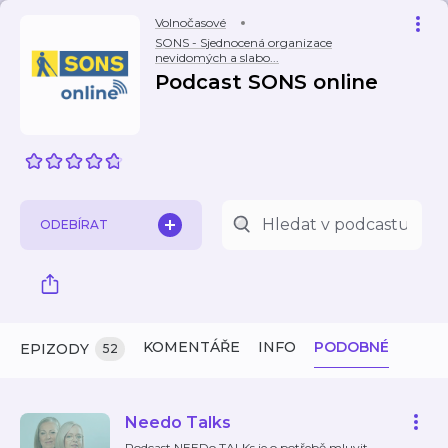
Volnočasové
SONS - Sjednocená organizace
nevidomých a slabo...
Podcast SONS online
ODEBÍRAT
KOMENTÁŘE
INFO
PODOBNÉ
EPIZODY
52
Needo Talks
Podcast NEEDo TALKs je o potřebě mluvit,