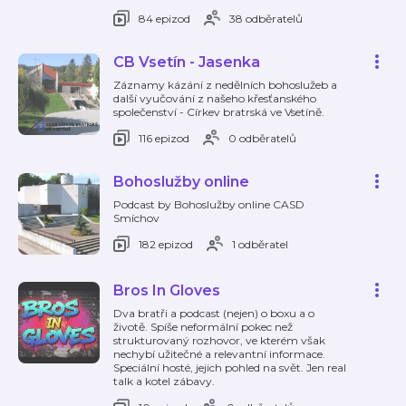
84 epizod
38 odběratelů
CB Vsetín - Jasenka
Záznamy kázání z nedělních bohoslužeb a
další vyučování z našeho křesťanského
společenství - Církev bratrská ve Vsetíně.
116 epizod
0 odběratelů
Bohoslužby online
Podcast by Bohoslužby online CASD
Smíchov
182 epizod
1 odběratel
Bros In Gloves
Dva bratři a podcast (nejen) o boxu a o
životě. Spíše neformální pokec než
strukturovaný rozhovor, ve kterém však
nechybí užitečné a relevantní informace.
Speciální hosté, jejich pohled na svět. Jen real
talk a kotel zábavy.