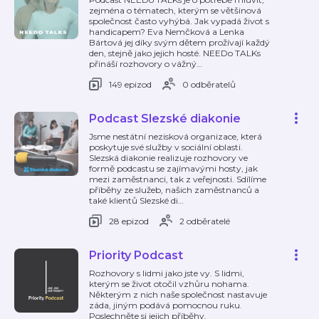
zejména o tématech, kterým se většinová
společnost často vyhýbá. Jak vypadá život s
handicapem? Eva Nemčková a Lenka
Bártová jej díky svým dětem prožívají každý
den, stejně jako jejich hosté. NEEDo TALKs
přináší rozhovory o vážný
…
149 epizod
0 odběratelů
Podcast Slezské diakonie
Jsme nestátní nezisková organizace, která
poskytuje své služby v sociální oblasti.
Slezská diakonie realizuje rozhovory ve
formě podcastu se zajímavými hosty, jak
mezi zaměstnanci, tak z veřejnosti. Sdílíme
příběhy ze služeb, našich zaměstnanců a
také klientů Slezské di
…
28 epizod
2 odběratelé
Priority Podcast
Rozhovory s lidmi jako jste vy. S lidmi,
kterým se život otočil vzhůru nohama.
Některým z nich naše společnost nastavuje
záda, jiným podává pomocnou ruku.
Poslechněte si jejich příběhy.