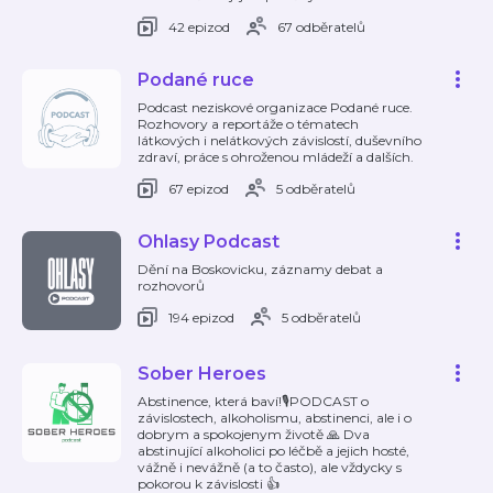
42 epizod
67 odběratelů
Podané ruce
Podcast neziskové organizace Podané ruce.
Rozhovory a reportáže o tématech
látkových i nelátkových závislostí, duševního
zdraví, práce s ohroženou mládeží a dalších.
67 epizod
5 odběratelů
Ohlasy Podcast
Dění na Boskovicku, záznamy debat a
rozhovorů
194 epizod
5 odběratelů
Sober Heroes
Abstinence, která baví!🎙️PODCAST o
závislostech, alkoholismu, abstinenci, ale i o
dobrym a spokojenym životě 🙏 Dva
abstinující alkoholici po léčbě a jejich hosté,
vážně i nevážně (a to často), ale vždycky s
pokorou k závislosti 👍