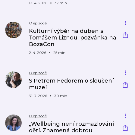
13. 4. 2026
37 min
O epizodě
Kulturní výběr na duben s
Tomášem Liznou: pozvánka na
BozaCon
2. 4. 2026
25 min
O epizodě
S Petrem Fedorem o sloučení
muzeí
31. 3. 2026
30 min
O epizodě
„Wellbeing není rozmazlování
dětí. Znamená dobrou