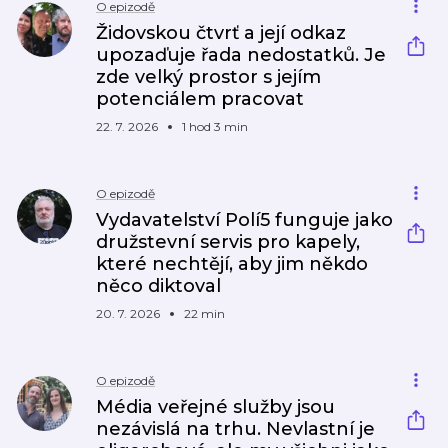
O epizodě
Židovskou čtvrť a její odkaz
upozaďuje řada nedostatků. Je
zde velký prostor s jejím
potenciálem pracovat
22. 7. 2026
1 hod 3 min
O epizodě
Vydavatelství Polí5 funguje jako
družstevní servis pro kapely,
které nechtějí, aby jim někdo
něco diktoval
20. 7. 2026
22 min
O epizodě
Média veřejné služby jsou
nezávislá na trhu. Nevlastní je