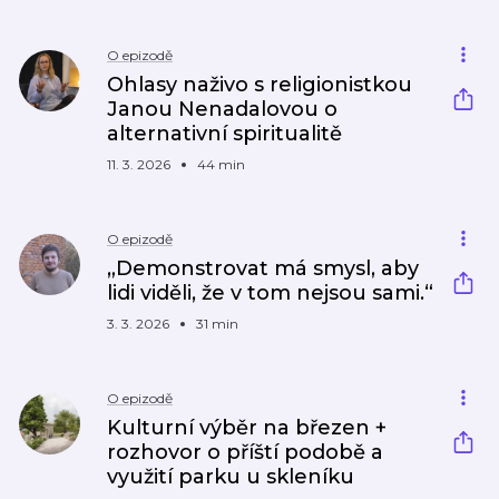
O epizodě
Ohlasy naživo s religionistkou
Janou Nenadalovou o
alternativní spiritualitě
11. 3. 2026
44 min
O epizodě
„Demonstrovat má smysl, aby
lidi viděli, že v tom nejsou sami.“
3. 3. 2026
31 min
O epizodě
Kulturní výběr na březen +
rozhovor o příští podobě a
využití parku u skleníku