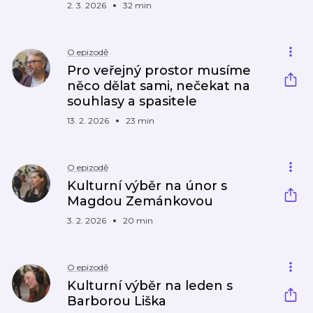
2. 3. 2026
32 min
O epizodě
Pro veřejný prostor musíme
něco dělat sami, nečekat na
souhlasy a spasitele
13. 2. 2026
23 min
O epizodě
Kulturní výběr na únor s
Magdou Zemánkovou
3. 2. 2026
20 min
O epizodě
Kulturní výběr na leden s
Barborou Liška