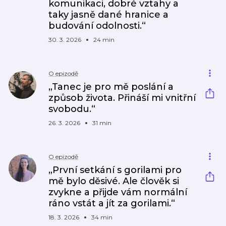
komunikaci, dobré vztahy a
taky jasně dané hranice a
budování odolnosti.“
30. 3. 2026
24 min
O epizodě
„Tanec je pro mě poslání a
způsob života. Přináší mi vnitřní
svobodu.“
26. 3. 2026
31 min
O epizodě
„První setkání s gorilami pro
mě bylo děsivé. Ale člověk si
zvykne a přijde vám normální
ráno vstát a jít za gorilami.“
18. 3. 2026
34 min