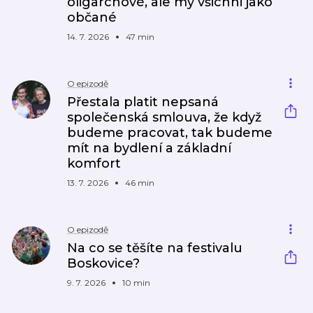
oligarchové, ale my všichni jako
občané
14. 7. 2026
47 min
O epizodě
Přestala platit nepsaná
společenská smlouva, že když
budeme pracovat, tak budeme
mít na bydlení a základní
komfort
13. 7. 2026
46 min
O epizodě
Na co se těšíte na festivalu
Boskovice?
9. 7. 2026
10 min