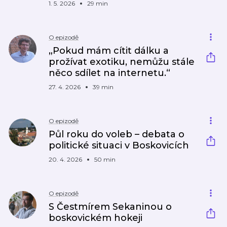
1. 5. 2026
29 min
O epizodě
„Pokud mám cítit dálku a
prožívat exotiku, nemůžu stále
něco sdílet na internetu.“
27. 4. 2026
39 min
O epizodě
Půl roku do voleb – debata o
politické situaci v Boskovicích
20. 4. 2026
50 min
O epizodě
S Čestmírem Sekaninou o
boskovickém hokeji