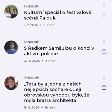
O epizodě
Kulturní speciál o festivalové
scéně Palouk
3. 7. 2026
30 min
O epizodě
S Radkem Šamšulou o konci v
aktivní politice
22. 6. 2026
30 min
O epizodě
„Teta byla jedna z našich
nejlepších sochařek. Její
obrovskou výhodou bylo, že
měla bratra architekta.“
19. 6. 2026
18 min