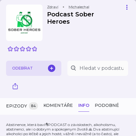
Zdraví
Michalechal
Podcast Sober
Heroes
ODEBÍRAT
KOMENTÁŘE
INFO
PODOBNÉ
EPIZODY
84
Abstinence, která baví!🎙️PODCAST o závislostech, alkoholismu,
abstinenci, ale i o dobrym a spokojenym životě 🙏 Dva abstinující
alkoholici po léčbě a jejich hosté, vážně i nevážně (a to často), ale