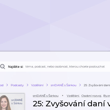
Najděte si:
od
Podcasty
Vzdělání
sníDANĚ s Šárkou
25: Zvyšování daní 
sníDANĚ s Šárkou
Vzdělání
,
Osobní rozvoj
,
Byz
25: Zvyšování daní v