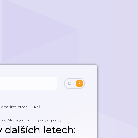
v dalších letech: Lukáš...
nys
,
Management
,
Byznys zprávy
 dalších letech: