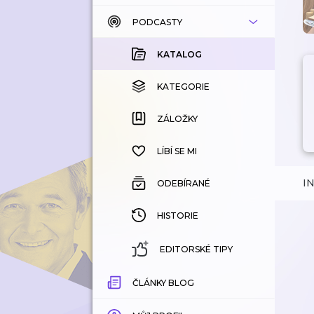
PODCASTY
KATALOG
KOUPENÉ
KATALOG
KATEGORIE
KATEGORIE
ZÁLOŽKY
ZÁLOŽKY
HISTORIE
LÍBÍ SE MI
I
ODEBÍRANÉ
HISTORIE
EDITORSKÉ TIPY
ČLÁNKY BLOG