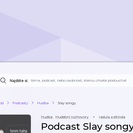
Najděte si:
od
Podcasty
Hudba
Slay songy
Hudba
,
Hudební rozhovory
radula a eltinda
Podcast Slay song