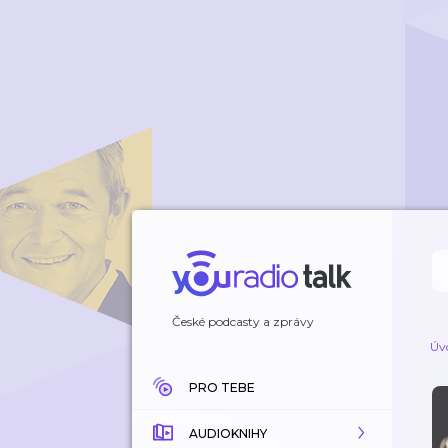
České podcasty a zprávy
Úv
PRO TEBE
AUDIOKNIHY