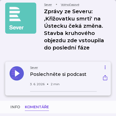
Sever
Volnočasové
Zprávy ze Severu:
‚Křižovatku smrti‘ na
Ústecku čeká změna.
Stavba kruhového
objezdu zde vstoupila
do poslední fáze
Sever
Poslechněte si podcast
3. 6. 2026
2 min
INFO
KOMENTÁŘE