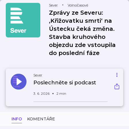
Sever
Volnočasové
Zprávy ze Severu:
‚Křižovatku smrti‘ na
Ústecku čeká změna.
Stavba kruhového
objezdu zde vstoupila
do poslední fáze
Sever
Poslechněte si podcast
3. 6. 2026
2 min
INFO
KOMENTÁŘE