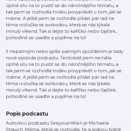
úplně sílu na to pustit se do náročnějšího tématu, a
tak jsem se rozhodla trošku povyprávět o tom, jak se
máme. A ještě jsem se rozhodla přidat pár rad na
téma rozlučka se svobodou, která se nás týkala
minulý víkend. Tak si dejte to kafíčko nebo čajíček,
pohodlně se usaďte a pojďme na to!
S nepatrným nebo spíše patrným zpožděním je tady
nové epizoda podcastu. Tentokrát jsem neměla
úplně sílu na to pustit se do náročnějšího tématu, a
tak jsem se rozhodla trošku povyprávět o tom, jak se
máme. A ještě jsem se rozhodla přidat pár rad na
téma rozlučka se svobodou, která se nás týkala
minulý víkend. Tak si dejte to kafíčko nebo čajíček,
pohodlně se usaďte a pojďme na to!
Popis podcastu
Autorkou podcastu SeeyouinWien je Michaela
Strauch. Máma, která se rozhodla, že si jednou týdně