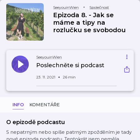
SeeyouinWien
Společnost
Epizoda 8. - Jak se
máme a tipy na
rozlučku se svobodou
SeeyouinWien
Poslechněte si podcast
23. 11. 2021
26 min
INFO
KOMENTÁŘE
O epizodě podcastu
S nepatrným nebo spíše patrným zpožděním je tady
nové epizoda podcastu. Tentokrát jsem neměla