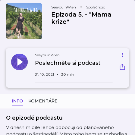
SeeyouinWien
Společnost
Epizoda 5. - "Mama
krize"
SeeyouinWien
Poslechněte si podcast
31. 10. 2021
30 min
INFO
KOMENTÁŘE
O epizodě podcastu
V dnešním díle lehce odbočuji od plánovaného
podcastu o šestinedělí. Místo toho jsem se rozhodla s