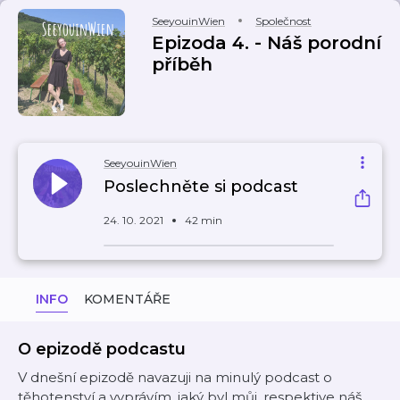
SeeyouinWien
Společnost
Epizoda 4. - Náš porodní
příběh
SeeyouinWien
Poslechněte si podcast
24. 10. 2021
42 min
INFO
KOMENTÁŘE
O epizodě podcastu
V dnešní epizodě navazuji na minulý podcast o
těhotenství a vyprávím, jaký byl můj, respektive náš,