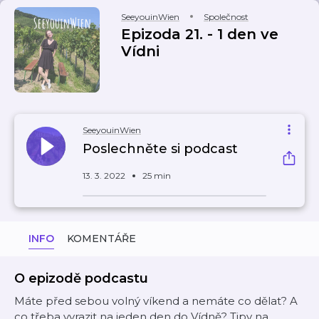
SeeyouinWien
Společnost
Epizoda 21. - 1 den ve
Vídni
SeeyouinWien
Poslechněte si podcast
13. 3. 2022
25 min
INFO
KOMENTÁŘE
O epizodě podcastu
Máte před sebou volný víkend a nemáte co dělat? A
co třeba vyrazit na jeden den do Vídně? Tipy na