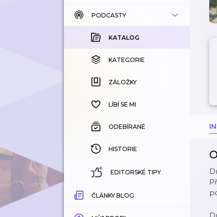
PODCASTY
KATALOG
KOUPENÉ
KATALOG
KATEGORIE
KATEGORIE
ZÁLOŽKY
ZÁLOŽKY
HISTORIE
LÍBÍ SE MI
I
ODEBÍRANÉ
HISTORIE
O
Dn
EDITORSKÉ TIPY
Př
p
ČLÁNKY BLOG
Dn