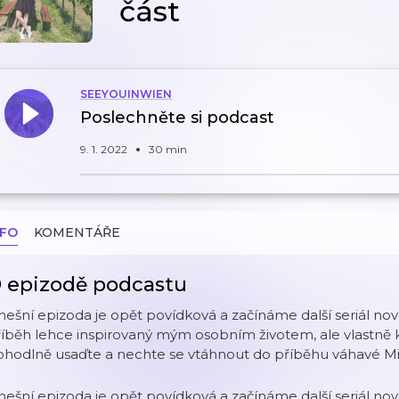
část
SEEYOUINWIEN
Poslechněte si podcast
9. 1. 2022
30 min
NFO
KOMENTÁŘE
 epizodě podcastu
ešní epizoda je opět povídková a začínáme další seriál no
íběh lehce inspirovaný mým osobním životem, ale vlastně 
ohodlně usaďte a nechte se vtáhnout do příběhu váhavé Mi
ešní epizoda je opět povídková a začínáme další seriál no