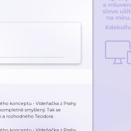
vého konceptu - Vídeňačka z Prahy.
kompletně smyšlený. Tak se
i a rozhodného Teodora.
vého konceptu - Vídeňačka z Prahy.