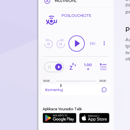
MŮJ PROFIL
Př
p
POSLOUCHEJTE
P
Au
tý
sv
ob
1.00
×
00:00
00:00
Komentuj
Aplikace Youradio Talk