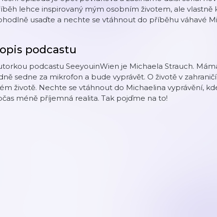
íběh lehce inspirovaný mým osobním životem, ale vlastně 
ohodlně usaďte a nechte se vtáhnout do příběhu váhavé Mi
opis podcastu
torkou podcastu SeeyouinWien je Michaela Strauch. Máma, 
dně sedne za mikrofon a bude vyprávět. O životě v zahraničí
ém životě. Nechte se vtáhnout do Michaelina vyprávění, kd
čas méně příjemná realita. Tak pojďme na to!