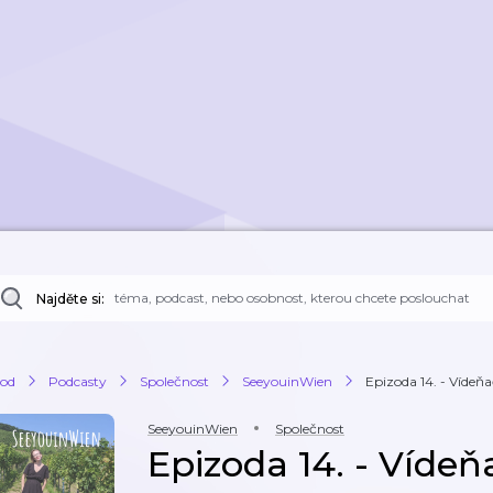
Najděte si:
od
Podcasty
Společnost
SeeyouinWien
Epizoda 14. - Vídeňa
SeeyouinWien
Společnost
Epizoda 14. - Vídeňa