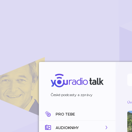
České podcasty a zprávy
Úv
PRO TEBE
AUDIOKNIHY