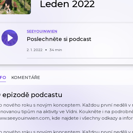
Leden 2022
SEEYOUINWIEN
Poslechněte si podcast
2. 1. 2022
34 min
NFO
KOMENTÁŘE
 epizodě podcastu
o nového roku s novým konceptem. Každou první neděli v m
novanou tipům na aktivity ve Vídni. Koukněte i na podrobn
w.seeyouinwien.com, kde najdete i všechny odkazy a infor
o nového roku s novým konceptem. Každou první neděli v m