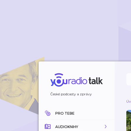
České podcasty a zprávy
Úv
PRO TEBE
AUDIOKNIHY