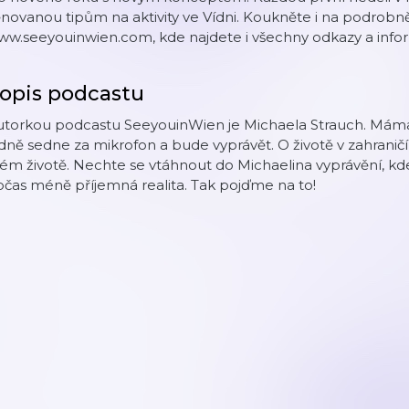
novanou tipům na aktivity ve Vídni. Koukněte i na podrobn
w.seeyouinwien.com, kde najdete i všechny odkazy a infor
opis podcastu
torkou podcastu SeeyouinWien je Michaela Strauch. Máma, 
dně sedne za mikrofon a bude vyprávět. O životě v zahraničí
ém životě. Nechte se vtáhnout do Michaelina vyprávění, kd
čas méně příjemná realita. Tak pojďme na to!