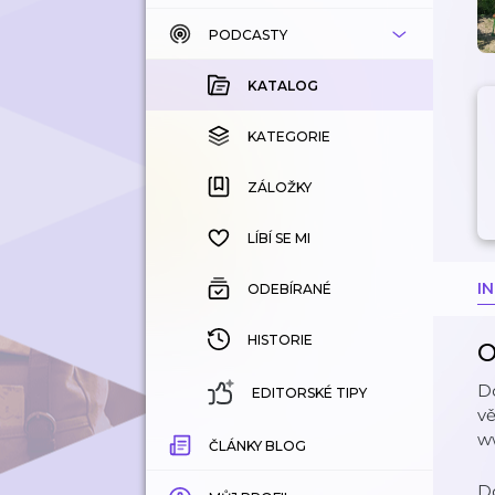
PODCASTY
KATALOG
KOUPENÉ
KATALOG
KATEGORIE
KATEGORIE
ZÁLOŽKY
ZÁLOŽKY
HISTORIE
LÍBÍ SE MI
I
ODEBÍRANÉ
HISTORIE
O
D
EDITORSKÉ TIPY
vě
ww
ČLÁNKY BLOG
D