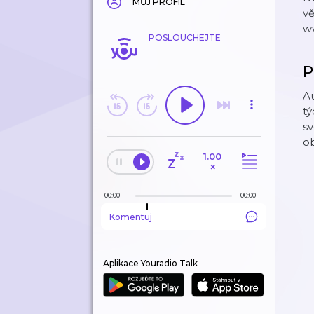
MŮJ PROFIL
vě
ww
POSLOUCHEJTE
P
Au
tý
sv
ob
1.00
×
00:00
00:00
Komentuj
Aplikace Youradio Talk