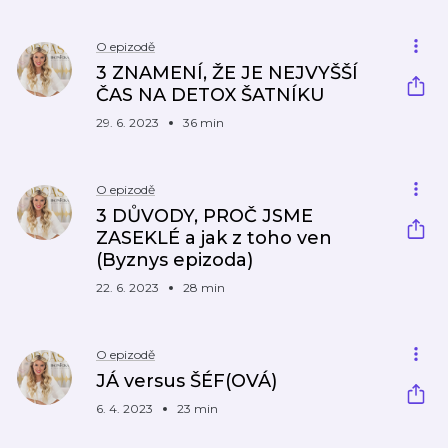
O epizodě
3 ZNAMENÍ, ŽE JE NEJVYŠŠÍ
ČAS NA DETOX ŠATNÍKU
29. 6. 2023
36 min
O epizodě
3 DŮVODY, PROČ JSME
ZASEKLÉ a jak z toho ven
(Byznys epizoda)
22. 6. 2023
28 min
O epizodě
JÁ versus ŠÉF(OVÁ)
6. 4. 2023
23 min