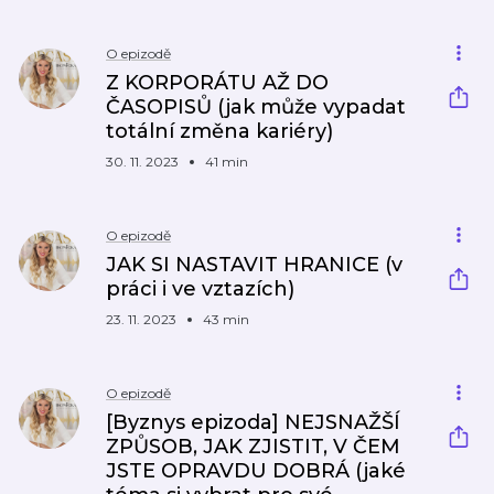
O epizodě
Z KORPORÁTU AŽ DO
ČASOPISŮ (jak může vypadat
totální změna kariéry)
30. 11. 2023
41 min
O epizodě
JAK SI NASTAVIT HRANICE (v
práci i ve vztazích)
23. 11. 2023
43 min
O epizodě
[Byznys epizoda] NEJSNAŽŠÍ
ZPŮSOB, JAK ZJISTIT, V ČEM
JSTE OPRAVDU DOBRÁ (jaké