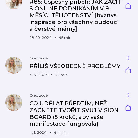
#85: Úspěšný příběh: JAK ZAČÍT
S ONLINE PODNIKÁNÍM V 9.
MĚSÍCI TĚHOTENSTVÍ [byznys
inspirace pro všechny budoucí
a čerstvé mámy]
28. 10. 2024
45 min
O epizodě
PŘÍLIŠ VŠEOBECNÉ PROBLÉMY
4. 4. 2024
32 min
O epizodě
CO UDĚLAT PŘEDTÍM, NEŽ
ZAČNETE TVOŘIT SVŮJ VISION
BOARD (5 kroků, aby vaše
manifestace fungovala)
4. 1. 2024
44 min