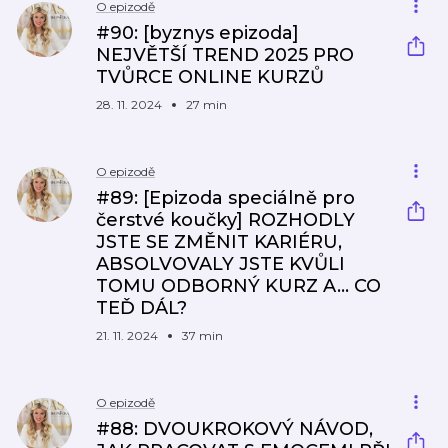
O epizodě
#90: [byznys epizoda]
NEJVĚTŠÍ TREND 2025 PRO
TVŮRCE ONLINE KURZŮ
28. 11. 2024
27 min
O epizodě
#89: [Epizoda speciálně pro
čerstvé koučky] ROZHODLY
JSTE SE ZMĚNIT KARIÉRU,
ABSOLVOVALY JSTE KVŮLI
TOMU ODBORNÝ KURZ A… CO
TEĎ DÁL?
21. 11. 2024
37 min
O epizodě
#88: DVOUKROKOVÝ NÁVOD,