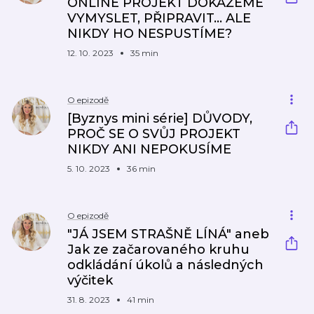
ONLINE PROJEKT DOKÁŽEME
VYMYSLET, PŘIPRAVIT… ALE
NIKDY HO NESPUSTÍME?
12. 10. 2023
35 min
O epizodě
[Byznys mini série] DŮVODY,
PROČ SE O SVŮJ PROJEKT
NIKDY ANI NEPOKUSÍME
5. 10. 2023
36 min
O epizodě
"JÁ JSEM STRAŠNĚ LÍNÁ" aneb
Jak ze začarovaného kruhu
odkládání úkolů a následných
výčitek
31. 8. 2023
41 min