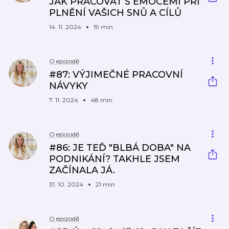
JAK PRACOVAT S EMOCEMI PŘI
PLNĚNÍ VAŠICH SNŮ A CÍLŮ
14. 11. 2024
19 min
O epizodě
#87: VÝJIMEČNÉ PRACOVNÍ
NÁVYKY
7. 11. 2024
48 min
O epizodě
#86: JE TEĎ "BLBÁ DOBA" NA
PODNIKÁNÍ? TAKHLE JSEM
ZAČÍNALA JÁ.
31. 10. 2024
21 min
O epizodě