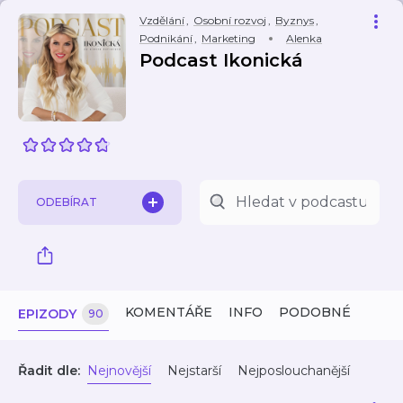
Vzdělání
,
Osobní rozvoj
,
Byznys
,
Podnikání
,
Marketing
Alenka
Podcast Ikonická
ODEBÍRAT
KOMENTÁŘE
INFO
PODOBNÉ
EPIZODY
90
Řadit dle:
Nejnovější
Nejstarší
Nejposlouchanější