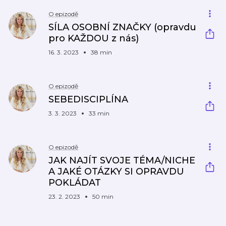
O epizodě
SÍLA OSOBNÍ ZNAČKY (opravdu
pro KAŽDOU z nás)
16. 3. 2023
38 min
O epizodě
SEBEDISCIPLÍNA
3. 3. 2023
33 min
O epizodě
JAK NAJÍT SVOJE TÉMA/NICHE
A JAKÉ OTÁZKY SI OPRAVDU
POKLÁDAT
23. 2. 2023
50 min