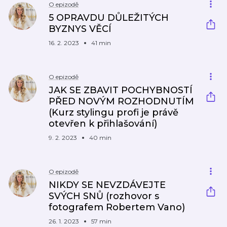
O epizodě
5 OPRAVDU DŮLEŽITÝCH
BYZNYS VĚCÍ
16. 2. 2023
41 min
O epizodě
JAK SE ZBAVIT POCHYBNOSTÍ
PŘED NOVÝM ROZHODNUTÍM
(Kurz stylingu profi je právě
otevřen k přihlašování)
9. 2. 2023
40 min
O epizodě
NIKDY SE NEVZDÁVEJTE
SVÝCH SNŮ (rozhovor s
fotografem Robertem Vano)
26. 1. 2023
57 min