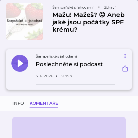
Šampaňské s jahodami
Zdraví
Mažu! Mažeš? 😛 Aneb
jaké jsou počátky SPF
krému?
Šampaňské s jahodami
Poslechněte si podcast
3. 6. 2026
19 min
INFO
KOMENTÁŘE