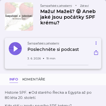
Šampaňské s jahodami
Zdraví
Mažu! Mažeš? 😛 Aneb
jaké jsou počátky SPF
krému?
Šampaňské s jahodami
Poslechněte si podcast
3. 6. 2026
19 min
INFO
KOMENTÁŘE
Historie SPF. ☀️Od starého Řecka a Egypta až po
80.léta 20. století.
Kdo stál u zrodu prvního SPF krému?