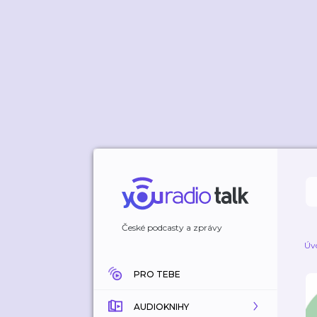
České podcasty a zprávy
Úv
PRO TEBE
AUDIOKNIHY