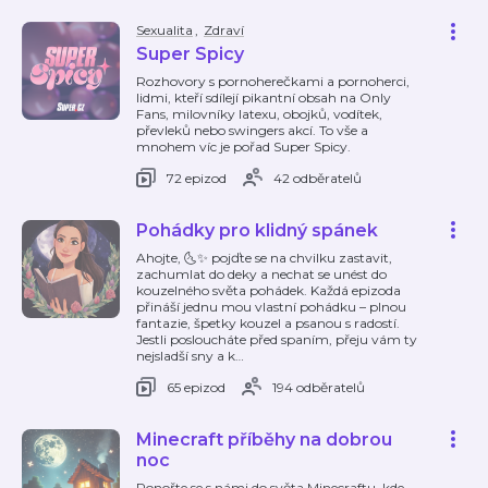
Sexualita
,
Zdraví
Super Spicy
Rozhovory s pornoherečkami a pornoherci,
lidmi, kteří sdílejí pikantní obsah na Only
Fans, milovníky latexu, obojků, vodítek,
převleků nebo swingers akcí. To vše a
mnohem víc je pořad Super Spicy.
72 epizod
42 odběratelů
Pohádky pro klidný spánek
Ahojte, 🌜✨ pojďte se na chvilku zastavit,
zachumlat do deky a nechat se unést do
kouzelného světa pohádek. Každá epizoda
přináší jednu mou vlastní pohádku – plnou
fantazie, špetky kouzel a psanou s radostí.
Jestli posloucháte před spaním, přeju vám ty
nejsladší sny a k
…
65 epizod
194 odběratelů
Minecraft příběhy na dobrou
noc
Ponořte se s námi do světa Minecraftu, kde