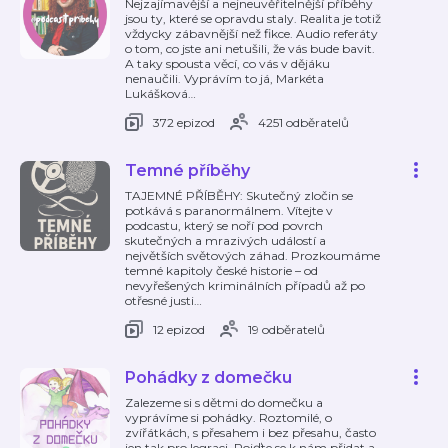
Nejzajímavější a nejneuvěřitelnější příběhy
jsou ty, které se opravdu staly. Realita je totiž
vždycky zábavnější než fikce. Audio referáty
o tom, co jste ani netušili, že vás bude bavit.
A taky spousta věcí, co vás v dějáku
nenaučili. Vyprávím to já, Markéta
Lukášková
…
372 epizod
4251 odběratelů
Temné příběhy
TAJEMNÉ PŘÍBĚHY: Skutečný zločin se
potkává s paranormálnem. Vítejte v
podcastu, který se noří pod povrch
skutečných a mrazivých událostí a
největších světových záhad. Prozkoumáme
temné kapitoly české historie – od
nevyřešených kriminálních případů až po
otřesné justi
…
12 epizod
19 odběratelů
Pohádky z domečku
Zalezeme si s dětmi do domečku a
vyprávíme si pohádky. Roztomilé, o
zvířátkách, s přesahem i bez přesahu, často
jen tak pro legraci. Pojďte se k nám přidat a