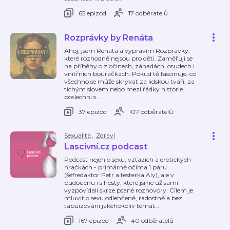
65 epizod
17 odběratelů
Rozprávky by Renáta
Ahoj, jsem Renáta a vyprávím Rozprávky,
které rozhodně nejsou pro děti. Zaměřuji se
na příběhy o zločinech, záhadách, osudech i
vnitřních bouračkách. Pokud tě fascinuje, co
všechno se může skrývat za lidskou tváří, za
tichým slovem nebo mezi řádky historie…
poslechni s
…
37 epizod
107 odběratelů
Sexualita
,
Zdraví
Lascivní.cz podcast
Podcast nejen o sexu, vztazích a erotických
hračkách - primárně očima 1 páru
(šéfredaktor Petr a testerka Aly), ale v
budoucnu i s hosty, které jsme už sami
vyzpovídali skrze psané rozhovory. Cílem je
mluvit o sexu odlehčeně, radostně a bez
tabuizování jakéhokoliv témat
…
167 epizod
40 odběratelů