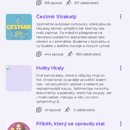
198 epizod
617 odběratelů
Čestmír Strakatý
Výjimečné autorské rozhovory, které jdou do
hloubky témat i příběhů lidí, kteří by Vás
měli zajímat. Za měsíční předplatné na
Herohero.co/cestmir dostanete obsah bez
reklam a v plné délce. Budeme v kontaktu a
vy budete u dalšího rozvoje a nových výhod.
444 epizod
1651 odběratelů
Holky říkaly
Dvě kamarádky, které si vždycky mají co
říct. Probíráme, co se děje ve světě i kolem
nás – od aktuálních událostí a celebrit po
nejzajímavější kauzy. Sdílíme tipy na knihy,
dokumenty a podcasty, které nás zaujaly, ale
i malé radosti, nákupy a věci, co nám
zpříjemňují ži
…
49 epizod
0 odběratelů
Příběh, který se opravdu stal