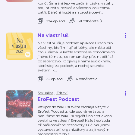
končí, Šimrání teprve začíná. Láska, vztahy,
sex, intimita, rozkoš a všechno, co k tomu
patří. Báječní hosté a naprostá otevř
…
274 epizod
511 odběratelů
Na vlastní uši
Na vlastní uši je podcast aplikace Elredo pro
všechny, kteří milují příběhy, ale místo očí
čtou ušima. V každé epizodě se ponoříme do
jiného tématu, od romantiky přes napětí až
po seberozvoj. Objevuj s námi audioknihy,
které stojí za poslech, a nechej se unést
světem, k
…
22 epizod
4 odběratelé
Sexualita
,
Zdraví
EroFest Podcast
Vstupte do zákulisí světa erotiky! Vítejte v
Erofest Podcastu, kde bouráme tabu a
nahlížíme do zákulisí největšího erotického
veletrhu ve střední Evropě! Každá epizoda
přináší otevřené rozhovory s účinkujícími,
vystavovateli, organizátory a zajímavými
osobnostmi z obla
…