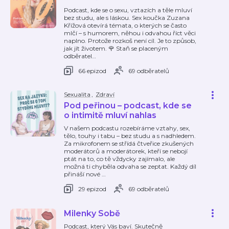
Podcast, kde se o sexu, vztazích a těle mluví
bez studu, ale s láskou. Sex koučka Zuzana
Křížová otevírá témata, o kterých se často
mlčí – s humorem, něhou i odvahou říct věci
naplno. Protože rozkoš není cíl. Je to způsob,
jak jít životem. 🌹 Staň se placeným
odběratel
…
66 epizod
69 odběratelů
Sexualita
,
Zdraví
Pod peřinou – podcast, kde se
o intimitě mluví nahlas
V našem podcastu rozebíráme vztahy, sex,
tělo, touhy i tabu – bez studu a s nadhledem.
Za mikrofonem se střídá čtveřice zkušených
moderátorů a moderátorek, kteří se nebojí
ptát na to, co tě vždycky zajímalo, ale
možná ti chyběla odvaha se zeptat. Každý díl
přináší nové
…
29 epizod
69 odběratelů
Milenky Sobě
Podcast, který Vás baví. Skutečně