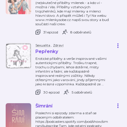
(ne)skutečné příběhy milenek - a kdo ví -
možná i Vás. Příběhy vztahových
trojúhelníků, kde mají milenky a milenci
hlavní slovo. A přispět můžeš i Ty! Na webu
www.milenkysobe.cz napiš svou story a buď
součástí naší crew.
31 epizod
8 odběratelů
Sexualita
,
Zdraví
Pepřenky
Erotické příběhy a verše inspirované vašimi
autentickými příběhy. Trošku trapné,
trochu s chybami, lehce dotěrné, místy
infantilní a fádní, ale každopádně
inspirované reálnými zážitky. Někdy
otřesnými jako varování, jindy příjemnými
jako krásná vzpomínka. Každopádně ze
…
30 epizod
5 odběratelů
Šimrání
Poslechni si epizody zdarma a staň se
placeným odběratelem:
https://podcasters.spotify.com/pod/show/sim
rani/subscribe Tam, kde ostatní podcasty