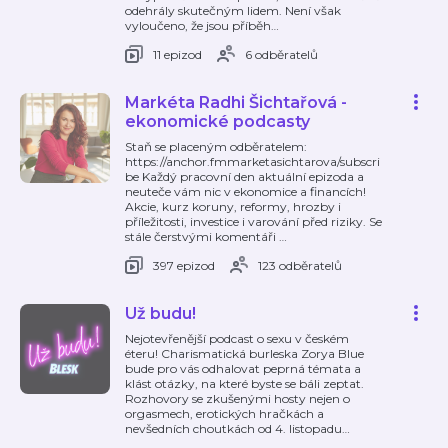
odehrály skutečným lidem. Není však
vyloučeno, že jsou příběh
…
11 epizod
6 odběratelů
Markéta Radhi Šichtařová -
ekonomické podcasty
Staň se placeným odběratelem:
https://anchor.fmmarketasichtarova/subscri
be Každý pracovní den aktuální epizoda a
neuteče vám nic v ekonomice a financích!
Akcie, kurz koruny, reformy, hrozby i
příležitosti, investice i varování před riziky. Se
stále čerstvými komentáři
…
397 epizod
123 odběratelů
Už budu!
Nejotevřenější podcast o sexu v českém
éteru! Charismatická burleska Zorya Blue
bude pro vás odhalovat peprná témata a
klást otázky, na které byste se báli zeptat.
Rozhovory se zkušenými hosty nejen o
orgasmech, erotických hračkách a
nevšedních choutkách od 4. listopadu
…