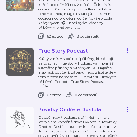
každá noc přináší nový příběh. Čekají vás
dobrodružné povídky, pohádky a příběhy
plné hádanek, magie i soubojů – ideální na
dobrou noc pro děti i rodiče. Nová epizoda
každý týden. 🎧 Chceš slyšet všechny
příběhy v plné verzi a
…
62 epizod
8 odběratelů
True Story Podcast
Každý z nás v sobě nosí příběhy, které stojí
za to sdílet. True Story Podcast vám přináší
skutečné příběhy skutečných lidí. Najděte
inspiraci, poučení, zábavu nebo zjistěte, že v
tom prostě nejste sami. Objevte sílu lidských
příběhů! Podpořit True Story Podcast
můžet
…
6 epizod
0 odběratelů
Povídky Ondřeje Dostála
Odpočinkový podcast s příměsí humoru,
který vám konečně dovolí vypnout. Povídky
Ondřeje Dostála, hudebníka a člena skupiny
Jamaron, jsou smělým literárním pokusem
odvyprávět životní patálie, které se skutečně