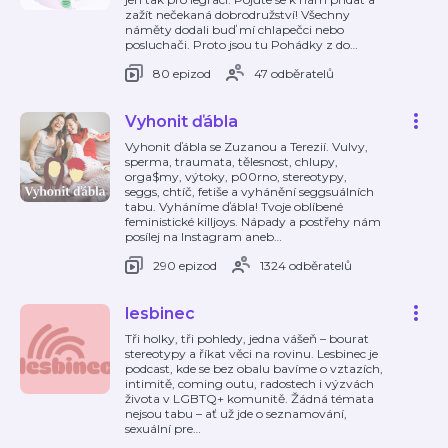
zažít nečekaná dobrodružství! Všechny
náměty dodali buď mí chlapečci nebo
posluchači. Proto jsou tu Pohádky z do
…
80 epizod
47 odběratelů
Vyhonit ďábla
Vyhonit ďábla se Zuzanou a Terezií. Vulvy,
sperma, traumata, tělesnost, chlupy,
orga$my, výtoky, p00rno, stereotypy,
seggs, chtíč, fetiše a vyhánění seggsuálních
tabu. Vyháníme ďábla! Tvoje oblíbené
feministické killjoys. Nápady a postřehy nám
posílej na Instagram aneb
…
290 epizod
1324 odběratelů
lesbinec
Tři holky, tři pohledy, jedna vášeň – bourat
stereotypy a říkat věci na rovinu. Lesbinec je
podcast, kde se bez obalu bavíme o vztazích,
intimitě, coming outu, radostech i výzvách
života v LGBTQ+ komunitě. Žádná témata
nejsou tabu – ať už jde o seznamování,
sexuální pre
…