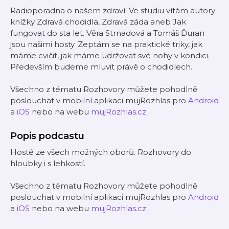
Radioporadna o našem zdraví. Ve studiu vítám autory
knížky Zdravá chodidla, Zdravá záda aneb Jak
fungovat do sta let. Věra Strnadová a Tomáš Ďuran
jsou našimi hosty. Zeptám se na praktické triky, jak
máme cvičit, jak máme udržovat své nohy v kondici.
Především budeme mluvit právě o chodidlech.
Všechno z tématu Rozhovory můžete pohodlně
poslouchat v mobilní aplikaci mujRozhlas pro
Android
a
iOS
nebo na webu
mujRozhlas.cz
.
Popis podcastu
Hosté ze všech možných oborů. Rozhovory do
hloubky i s lehkostí.
Všechno z tématu Rozhovory můžete pohodlně
poslouchat v mobilní aplikaci mujRozhlas pro
Android
a
iOS
nebo na webu
mujRozhlas.cz
.