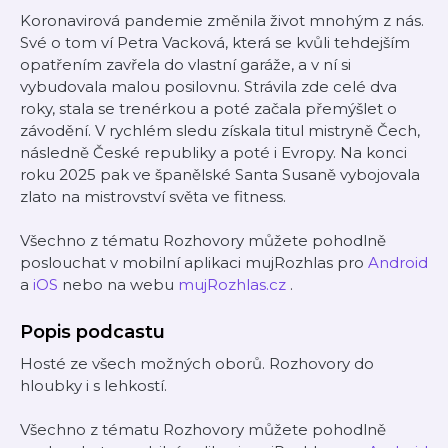
Koronavirová pandemie změnila život mnohým z nás.
Své o tom ví Petra Vacková, která se kvůli tehdejším
opatřením zavřela do vlastní garáže, a v ní si
vybudovala malou posilovnu. Strávila zde celé dva
roky, stala se trenérkou a poté začala přemýšlet o
závodění. V rychlém sledu získala titul mistryně Čech,
následně České republiky a poté i Evropy. Na konci
roku 2025 pak ve španělské Santa Susaně vybojovala
zlato na mistrovství světa ve fitness.
Všechno z tématu Rozhovory můžete pohodlně
poslouchat v mobilní aplikaci mujRozhlas pro
Android
a
iOS
nebo na webu
mujRozhlas.cz
.
Popis podcastu
Hosté ze všech možných oborů. Rozhovory do
hloubky i s lehkostí.
Všechno z tématu Rozhovory můžete pohodlně